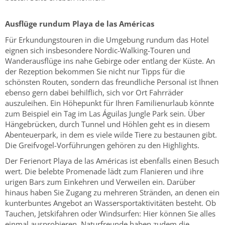
Ausflüge rundum Playa de las Américas
Für Erkundungstouren in die Umgebung rundum das Hotel
eignen sich insbesondere Nordic-Walking-Touren und
Wanderausflüge ins nahe Gebirge oder entlang der Küste. An
der Rezeption bekommen Sie nicht nur Tipps für die
schönsten Routen, sondern das freundliche Personal ist Ihnen
ebenso gern dabei behilflich, sich vor Ort Fahrräder
auszuleihen. Ein Höhepunkt für Ihren Familienurlaub könnte
zum Beispiel ein Tag im Las Águilas Jungle Park sein. Über
Hängebrücken, durch Tunnel und Höhlen geht es in diesem
Abenteuerpark, in dem es viele wilde Tiere zu bestaunen gibt.
Die Greifvogel-Vorführungen gehören zu den Highlights.
Der Ferienort Playa de las Américas ist ebenfalls einen Besuch
wert. Die belebte Promenade lädt zum Flanieren und ihre
urigen Bars zum Einkehren und Verweilen ein. Darüber
hinaus haben Sie Zugang zu mehreren Stränden, an denen ein
kunterbuntes Angebot an Wassersportaktivitäten besteht. Ob
Tauchen, Jetskifahren oder Windsurfen: Hier können Sie alles
einmal ausprobieren. Naturfreunde haben zudem die