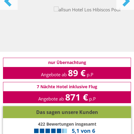
nur Übernachtung
89 €
Angebote ab
p.P
7 Nächte Hotel inklusive Flug
871 €
Angebote ab
p.P
Das sagen unsere Kunden
422
Bewertungen insgesamt
5,1
von
6