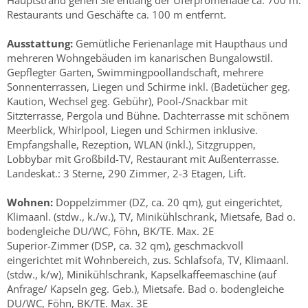
Hauptstrand gehen Sie entlang der Uferpromenade ca. 700 m.
Restaurants und Geschäfte ca. 100 m entfernt.
Ausstattung:
Gemütliche Ferienanlage mit Haupthaus und
mehreren Wohngebäuden im kanarischen Bungalowstil.
Gepflegter Garten, Swimmingpoollandschaft, mehrere
Sonnenterrassen, Liegen und Schirme inkl. (Badetücher geg.
Kaution, Wechsel geg. Gebühr), Pool-/Snackbar mit
Sitzterrasse, Pergola und Bühne. Dachterrasse mit schönem
Meerblick, Whirlpool, Liegen und Schirmen inklusive.
Empfangshalle, Rezeption, WLAN (inkl.), Sitzgruppen,
Lobbybar mit Großbild-TV, Restaurant mit Außenterrasse.
Landeskat.: 3 Sterne, 290 Zimmer, 2-3 Etagen, Lift.
Wohnen:
Doppelzimmer (DZ, ca. 20 qm), gut eingerichtet,
Klimaanl. (stdw., k./w.), TV, Minikühlschrank, Mietsafe, Bad o.
bodengleiche DU/WC, Föhn, BK/TE. Max. 2E
Superior-Zimmer (DSP, ca. 32 qm), geschmackvoll
eingerichtet mit Wohnbereich, zus. Schlafsofa, TV, Klimaanl.
(stdw., k/w), Minikühlschrank, Kapselkaffeemaschine (auf
Anfrage/ Kapseln geg. Geb.), Mietsafe. Bad o. bodengleiche
DU/WC, Föhn, BK/TE. Max. 3E