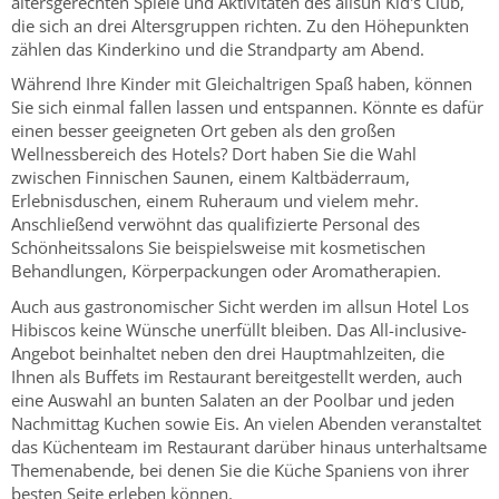
altersgerechten Spiele und Aktivitäten des allsun Kid's Club,
die sich an drei Altersgruppen richten. Zu den Höhepunkten
zählen das Kinderkino und die Strandparty am Abend.
Während Ihre Kinder mit Gleichaltrigen Spaß haben, können
Sie sich einmal fallen lassen und entspannen. Könnte es dafür
einen besser geeigneten Ort geben als den großen
Wellnessbereich des Hotels? Dort haben Sie die Wahl
zwischen Finnischen Saunen, einem Kaltbäderraum,
Erlebnisduschen, einem Ruheraum und vielem mehr.
Anschließend verwöhnt das qualifizierte Personal des
Schönheitssalons Sie beispielsweise mit kosmetischen
Behandlungen, Körperpackungen oder Aromatherapien.
Auch aus gastronomischer Sicht werden im allsun Hotel Los
Hibiscos keine Wünsche unerfüllt bleiben. Das All-inclusive-
Angebot beinhaltet neben den drei Hauptmahlzeiten, die
Ihnen als Buffets im Restaurant bereitgestellt werden, auch
eine Auswahl an bunten Salaten an der Poolbar und jeden
Nachmittag Kuchen sowie Eis. An vielen Abenden veranstaltet
das Küchenteam im Restaurant darüber hinaus unterhaltsame
Themenabende, bei denen Sie die Küche Spaniens von ihrer
besten Seite erleben können.