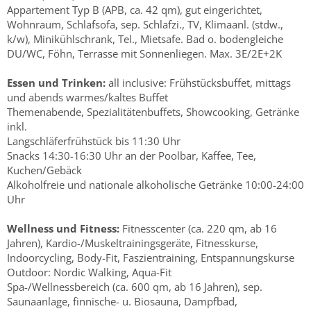
Appartement Typ B (APB, ca. 42 qm), gut eingerichtet,
Wohnraum, Schlafsofa, sep. Schlafzi., TV, Klimaanl. (stdw.,
k/w), Minikühlschrank, Tel., Mietsafe. Bad o. bodengleiche
DU/WC, Föhn, Terrasse mit Sonnenliegen. Max. 3E/2E+2K
Essen und Trinken:
all inclusive: Frühstücksbuffet, mittags
und abends warmes/kaltes Buffet
Themenabende, Spezialitätenbuffets, Showcooking, Getränke
inkl.
Langschläferfrühstück bis 11:30 Uhr
Snacks 14:30-16:30 Uhr an der Poolbar, Kaffee, Tee,
Kuchen/Gebäck
Alkoholfreie und nationale alkoholische Getränke 10:00-24:00
Uhr
Wellness und Fitness:
Fitnesscenter (ca. 220 qm, ab 16
Jahren), Kardio-/Muskeltrainingsgeräte, Fitnesskurse,
Indoorcycling, Body-Fit, Faszientraining, Entspannungskurse
Outdoor: Nordic Walking, Aqua-Fit
Spa-/Wellnessbereich (ca. 600 qm, ab 16 Jahren), sep.
Saunaanlage, finnische- u. Biosauna, Dampfbad,