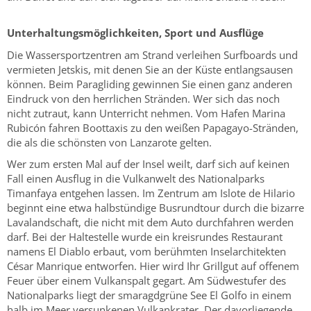
Unterhaltungsmöglichkeiten, Sport und Ausflüge
Die Wassersportzentren am Strand verleihen Surfboards und
vermieten Jetskis, mit denen Sie an der Küste entlangsausen
können. Beim Paragliding gewinnen Sie einen ganz anderen
Eindruck von den herrlichen Stränden. Wer sich das noch
nicht zutraut, kann Unterricht nehmen. Vom Hafen Marina
Rubicón fahren Boottaxis zu den weißen Papagayo-Stränden,
die als die schönsten von Lanzarote gelten.
Wer zum ersten Mal auf der Insel weilt, darf sich auf keinen
Fall einen Ausflug in die Vulkanwelt des Nationalparks
Timanfaya entgehen lassen. Im Zentrum am Islote de Hilario
beginnt eine etwa halbstündige Busrundtour durch die bizarre
Lavalandschaft, die nicht mit dem Auto durchfahren werden
darf. Bei der Haltestelle wurde ein kreisrundes Restaurant
namens El Diablo erbaut, vom berühmten Inselarchitekten
César Manrique entworfen. Hier wird Ihr Grillgut auf offenem
Feuer über einem Vulkanspalt gegart. Am Südwestufer des
Nationalparks liegt der smaragdgrüne See El Golfo in einem
halb im Meer versunkenen Vulkankrater. Der davorliegende