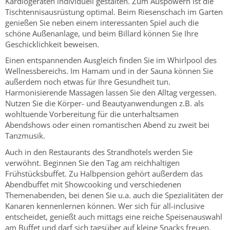
Kardiogeräten individuell gestalten. Zum Auspowern ist die
Tischtennisausrüstung optimal. Beim Riesenschach im Garten
genießen Sie neben einem interessanten Spiel auch die
schöne Außenanlage, und beim Billard können Sie Ihre
Geschicklichkeit beweisen.
Einen entspannenden Ausgleich finden Sie im Whirlpool des
Wellnessbereichs. Im Hamam und in der Sauna können Sie
außerdem noch etwas für Ihre Gesundheit tun.
Harmonisierende Massagen lassen Sie den Alltag vergessen.
Nutzen Sie die Körper- und Beautyanwendungen z.B. als
wohltuende Vorbereitung für die unterhaltsamen
Abendshows oder einen romantischen Abend zu zweit bei
Tanzmusik.
Auch in den Restaurants des Strandhotels werden Sie
verwöhnt. Beginnen Sie den Tag am reichhaltigen
Frühstücksbuffet. Zu Halbpension gehört außerdem das
Abendbuffet mit Showcooking und verschiedenen
Themenabenden, bei denen Sie u.a. auch die Spezialitäten der
Kanaren kennenlernen können. Wer sich für all-inclusive
entscheidet, genießt auch mittags eine reiche Speisenauswahl
am Buffet und darf sich tagsüber auf kleine Snacks freuen.