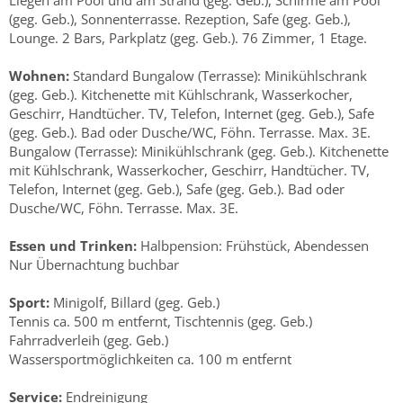
Liegen am Pool und am Strand (geg. Geb.), Schirme am Pool
(geg. Geb.), Sonnenterrasse. Rezeption, Safe (geg. Geb.),
Lounge. 2 Bars, Parkplatz (geg. Geb.). 76 Zimmer, 1 Etage.
Wohnen:
Standard Bungalow (Terrasse): Minikühlschrank
(geg. Geb.). Kitchenette mit Kühlschrank, Wasserkocher,
Geschirr, Handtücher. TV, Telefon, Internet (geg. Geb.), Safe
(geg. Geb.). Bad oder Dusche/WC, Föhn. Terrasse. Max. 3E.
Bungalow (Terrasse): Minikühlschrank (geg. Geb.). Kitchenette
mit Kühlschrank, Wasserkocher, Geschirr, Handtücher. TV,
Telefon, Internet (geg. Geb.), Safe (geg. Geb.). Bad oder
Dusche/WC, Föhn. Terrasse. Max. 3E.
Essen und Trinken:
Halbpension: Frühstück, Abendessen
Nur Übernachtung buchbar
Sport:
Minigolf, Billard (geg. Geb.)
Tennis ca. 500 m entfernt, Tischtennis (geg. Geb.)
Fahrradverleih (geg. Geb.)
Wassersportmöglichkeiten ca. 100 m entfernt
Service:
Endreinigung