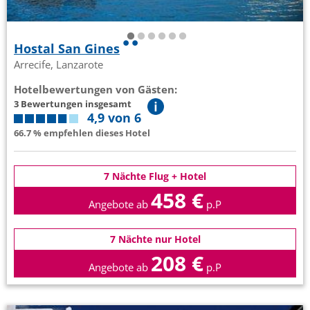
Hostal San Gines
Arrecife, Lanzarote
Hotelbewertungen von Gästen:
3 Bewertungen insgesamt
4,9 von 6
66.7 % empfehlen dieses Hotel
7 Nächte Flug + Hotel
458 €
Angebote ab
p.P
7 Nächte nur Hotel
208 €
Angebote ab
p.P