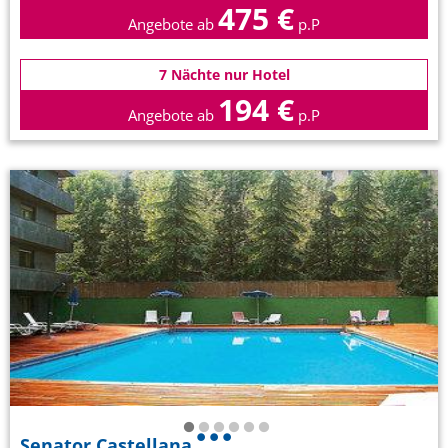
475 €
Angebote ab
p.P
7 Nächte nur Hotel
194 €
Angebote ab
p.P
Senator Castellana