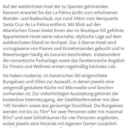
Auf der westlichsten Insel der zu Spanien gehörenden
Kanaren erwartet Sie das La Palma Jardin zum erholsamen
Wander- und Badeurlaub, nur rund 34km vom Aeropuerte
Santa Cruz de La Palma entfernt. Mit Blick auf den
Atlantischen Ozean bietet Ihnen das im Boutique-Stil geführte
Appartement-Hotel seine naturnahe, idyllische Lage auf dem
waldreichsten Eiland im Archipel. Das 3-Sterne-Hotel wird
vorzugsweise von Paaren und Einzelreisenden gebucht und in
Bewertungen häufig als luxuriös beschrieben. Insbesondere
die romantische Parkanlage sowie das facettenreiche Angebot
für Fitness und Wellness ernten regelmäßig höchstes Lob.
Sie haben moderne, im kanarischen Stil eingerichtete
Bungalows und Villen zur Auswahl, in denen jeweils eine
zeitgemäß gestaltete Küche mit Mikrowelle und Geschirr
vorhanden ist. Zur vielschichtigen Ausstattung gehören der
kostenlose Internetzugang, der Satellitenfernseher mit über
140 Sendern sowie das geräumige Duschbad. Die Bungalows
werden mit bis zu 70m² für zwei Personen oder mit maximal
85m² und zwei Schlafräumen für vier Personen angeboten,
wobei jeweils eine Veranda mit eigenem Garten zusätzlich