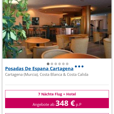
Posadas De Espana Cartagena
Cartagena (Murcia), Costa Blanca & Costa Calida
7 Nächte Flug + Hotel
348 €
Angebote ab
p.P