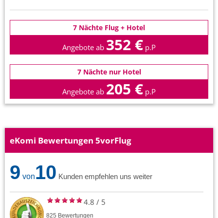
7 Nächte Flug + Hotel
352 €
Angebote ab
p.P
7 Nächte nur Hotel
205 €
Angebote ab
p.P
eKomi Bewertungen 5vorFlug
9
10
von
Kunden empfehlen uns weiter
4.8
/
5
825
Bewertungen