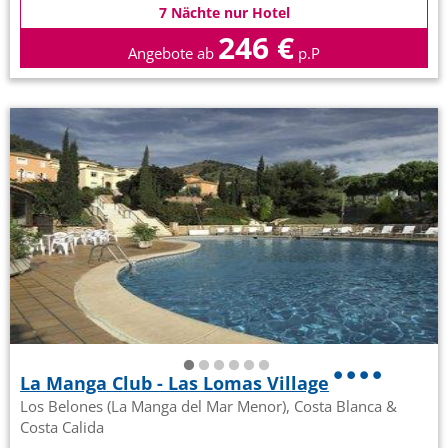
7 Nächte nur Hotel
246 €
Angebote ab
p.P
La Manga Club - Las Lomas Village
Los Belones (La Manga del Mar Menor), Costa Blanca &
Costa Calida