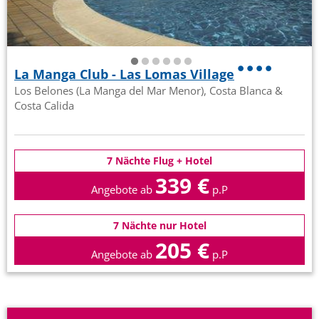
La Manga Club - Las Lomas Village
Los Belones (La Manga del Mar Menor), Costa Blanca &
Costa Calida
7 Nächte Flug + Hotel
339 €
Angebote ab
p.P
7 Nächte nur Hotel
205 €
Angebote ab
p.P