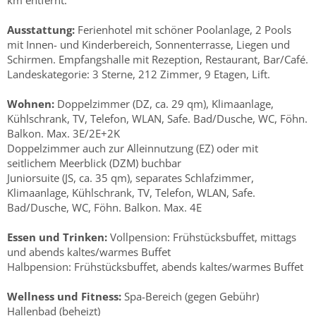
km entfernt.
Ausstattung:
Ferienhotel mit schöner Poolanlage, 2 Pools
mit Innen- und Kinderbereich, Sonnenterrasse, Liegen und
Schirmen. Empfangshalle mit Rezeption, Restaurant, Bar/Café.
Landeskategorie: 3 Sterne, 212 Zimmer, 9 Etagen, Lift.
Wohnen:
Doppelzimmer (DZ, ca. 29 qm), Klimaanlage,
Kühlschrank, TV, Telefon, WLAN, Safe. Bad/Dusche, WC, Föhn.
Balkon. Max. 3E/2E+2K
Doppelzimmer auch zur Alleinnutzung (EZ) oder mit
seitlichem Meerblick (DZM) buchbar
Juniorsuite (JS, ca. 35 qm), separates Schlafzimmer,
Klimaanlage, Kühlschrank, TV, Telefon, WLAN, Safe.
Bad/Dusche, WC, Föhn. Balkon. Max. 4E
Essen und Trinken:
Vollpension: Frühstücksbuffet, mittags
und abends kaltes/warmes Buffet
Halbpension: Frühstücksbuffet, abends kaltes/warmes Buffet
Wellness und Fitness:
Spa-Bereich (gegen Gebühr)
Hallenbad (beheizt)