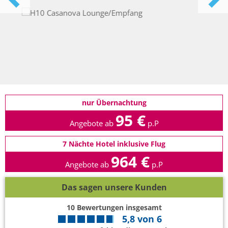
nur Übernachtung
95 €
Angebote ab
p.P
7 Nächte Hotel inklusive Flug
964 €
Angebote ab
p.P
Das sagen unsere Kunden
10
Bewertungen insgesamt
5,8
von
6