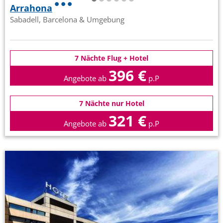
Arrahona
Sabadell, Barcelona & Umgebung
7 Nächte Flug + Hotel
396 €
Angebote ab
p.P
7 Nächte nur Hotel
321 €
Angebote ab
p.P