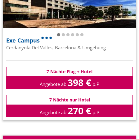
Exe Campus
Cerdanyola Del Valles, Barcelona & Umgebung
7 Nächte Flug + Hotel
398 €
Angebote ab
p.P
7 Nächte nur Hotel
270 €
Angebote ab
p.P