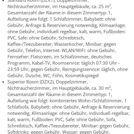
Standard Room (DZX1), Doppelzimmer,
Nichtraucherzimmer, im Hauptgebäude, ca. 25 m²,
Gesamtanzahl der Räume in diesem Zimmertyp: 1,
Aufteilung wie folgt: 1 Schlafzimmer, Babybett: ohne
Gebühr, Anfrage & Reservierung notwendig, Klimaanlage:
ohne Gebühr, individuell regelbar, kalt, warm, Fußboden:
PVC, Safe: ohne Gebühr, Schreibtisch,
Kaffee-/Teezubereiter, Wasserkocher, Minibar: gegen
Gebühr, Telefon, Internet: WLAN/WiFi: ohne Gebühr,
Fernseher: Flatscreen, im Schlafzimmer, deutsches
Programm, Kabel-TV, Roomservice: täglich 07:30 Uhr -
23:59 Uhr, gegen Gebühr, Reinigungsservice: täglich, ohne
Gebühr, Dusche, WC, Föhn, Kosmetikspiegel
Superior Room (DZX2), Doppelzimmer,
Nichtraucherzimmer, im Hauptgebäude, ca. 30 m²,
Gesamtanzahl der Räume in diesem Zimmertyp: 1,
Aufteilung wie folgt: kombiniertes Wohn-/Schlafzimmer, 1
Schlafsofa, Babybett: ohne Gebühr, Anfrage & Reservierung
notwendig, Klimaanlage: ohne Gebühr, individuell regelbar,
kalt, warm, Fußboden: PVC, Safe: ohne Gebühr, Sofa,
Schreibtisch, Kaffee-/Teezubereiter, Minibar: gegen Gebühr,
Softdrinks: gegen Gebühr, Wasser: gegen Gebühr,