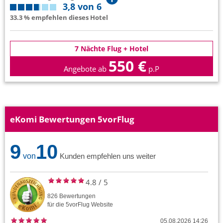
3,8 von 6
33.3 % empfehlen dieses Hotel
7 Nächte Flug + Hotel
550 €
Angebote ab
p.P
eKomi Bewertungen 5vorFlug
9
10
von
Kunden empfehlen uns weiter
4.8
/
5
826
Bewertungen
für die
5vorFlug
Website
05.08.2026 14:26