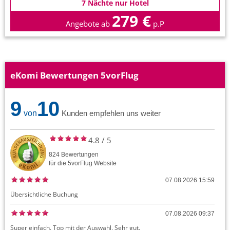
7 Nächte nur Hotel
279 €
Angebote ab
p.P
eKomi Bewertungen 5vorFlug
9
10
von
Kunden empfehlen uns weiter
4.8
/
5
824
Bewertungen
für die
5vorFlug
Website
07.08.2026 15:59
Übersichtliche Buchung
07.08.2026 09:37
Super einfach. Top mit der Auswahl. Sehr gut.