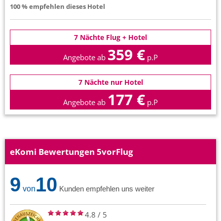
100 % empfehlen dieses Hotel
7 Nächte Flug + Hotel
359 €
Angebote ab
p.P
7 Nächte nur Hotel
177 €
Angebote ab
p.P
eKomi Bewertungen 5vorFlug
9
10
von
Kunden empfehlen uns weiter
4.8
/
5