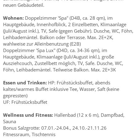
neuen Gebäudeteil.
Wohnen:
Doppelzimmer 'Spa" (D4B, ca. 28 qm), im
Hauptgebäude, Innenhofblick, 2 Einzelbetten, Klimaanlage
(Juli/August inkl.), TV, Safe (gegen Gebühr). Dusche, WC, Föhn,
Leihbademäntel. Balkon oder Terrasse. Max. 2E+2K,
wahlweise zur Alleinbenutzung (E2B)
Doppelzimmer 'Spa Lux" (D4D, ca. 34-36 qm), im
Hauptgebäude, Klimaanlage (Juli/August inkl.), große
Ausziehcouch, Zustellbett möglich, TV, Safe. Dusche, WC,
Föhn, Leihbademäntel. Teilweise Balkon. Max. 2E+3K
Essen und Trinken:
HP: Frühstücksbuffet, abends
kaltes/warmes Buffet inklusive Tee, Wasser, Saft (keine
gepressten)
UF: Frühstücksbuffet
Wellness und Fitness:
Hallenbad (12 x 6 m), Dampfbad,
Sauna
Bonus Salzgrotte: 07.01.-24.04., 24.10.-21.11.26
Fitnessraum, Tischtennis