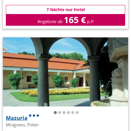
7 Nächte nur Hotel
165 €
Angebote ab
p.P
Mazuria
Mragowo, Polen