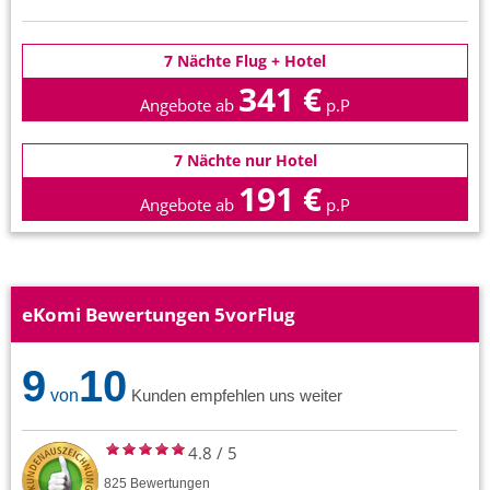
7 Nächte Flug + Hotel
341 €
Angebote ab
p.P
7 Nächte nur Hotel
191 €
Angebote ab
p.P
eKomi Bewertungen 5vorFlug
9
10
von
Kunden empfehlen uns weiter
4.8
/
5
825
Bewertungen