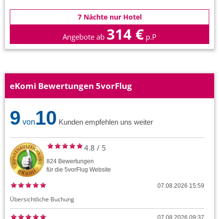
7 Nächte nur Hotel
314 €
Angebote ab
p.P
eKomi Bewertungen 5vorFlug
9
10
von
Kunden empfehlen uns weiter
4.8
/
5
824
Bewertungen
für die
5vorFlug
Website
07.08.2026 15:59
Übersichtliche Buchung
07.08.2026 09:37