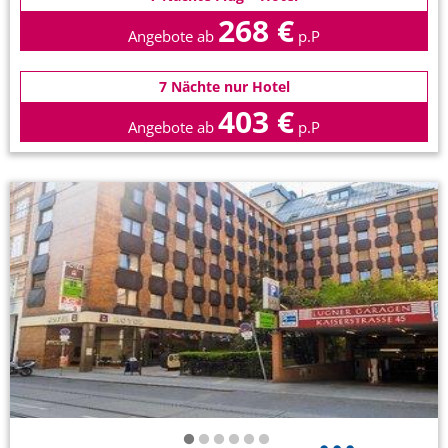
268 €
Angebote ab
p.P
7 Nächte nur Hotel
403 €
Angebote ab
p.P