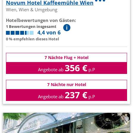
Novum Hotel Kaffeemühle Wien
Wien, Wien & Umgebung
Hotelbewertungen von Gästen:
1 Bewertungen insgesamt
4,4 von 6
0 % empfehlen dieses Hotel
7 Nächte Flug + Hotel
356 €
Angebote ab
p.P
7 Nächte nur Hotel
237 €
Angebote ab
p.P