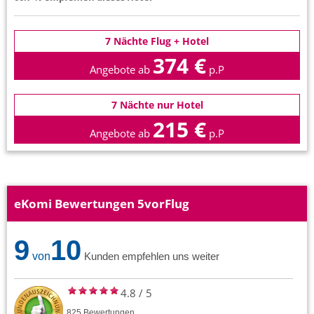
7 Nächte Flug + Hotel
374 €
Angebote ab
p.P
7 Nächte nur Hotel
215 €
Angebote ab
p.P
eKomi Bewertungen 5vorFlug
9
10
von
Kunden empfehlen uns weiter
4.8
/
5
825
Bewertungen