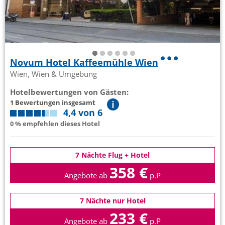
Novum Hotel Kaffeemühle Wien
Wien, Wien & Umgebung
Hotelbewertungen von Gästen:
1 Bewertungen insgesamt
4,4 von 6
0 % empfehlen dieses Hotel
7 Nächte Flug + Hotel
358 €
Angebote ab
p.P
7 Nächte nur Hotel
233 €
Angebote ab
p.P