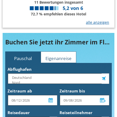
11
Bewertungen insgesamt
5,2
von
6
72.7 % empfehlen dieses Hotel
alle anzeigen
Buchen Sie jetzt ihr Zimmer im Fleming´s Conference Hotel Wien
Pauschal
Eigenanreise
Abflughafen
Zeitraum ab
Zeitraum bis
Reisedauer
Reiseteilnehmer