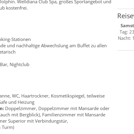
Dolphin. Welldiana Club Spa, großes Sportangebot und
b kostenfrei.
Reise
Sams
Tag: 2
Nacht: 
oking-Stationen
de und nachhaltige Abwechslung am Buffet zu allen
etarisch
Bar, Nightclub
ne, WC, Haartrockner, Kosmetikspiegel, teilweise
Safe und Heizung
n:
Doppelzimmer, Doppelzimmer mit Mansarde oder
auch mit Bergblick), Familienzimmer mit Mansarde
mer Superior mit Verbindungstür,
m Turm)