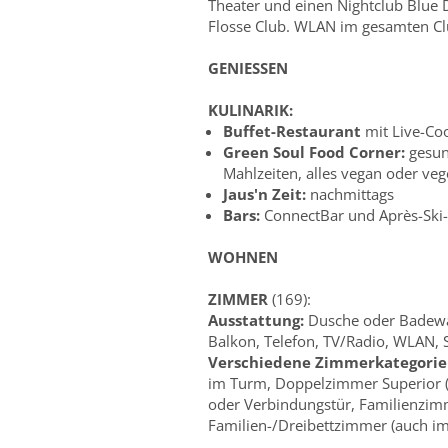
Theater und einen Nightclub Blue 
Flosse Club. WLAN im gesamten Clu
GENIESSEN
KULINARIK:
Buffet-Restaurant
mit Live-Co
Green Soul Food Corner:
gesun
Mahlzeiten, alles vegan oder veg
Jaus'n Zeit:
nachmittags
Bars:
ConnectBar und Après-Ski-
WOHNEN
ZIMMER
(169):
Ausstattung:
Dusche oder Badewan
Balkon, Telefon, TV/Radio, WLAN, 
Verschiedene Zimmerkategorie
im Turm, Doppelzimmer Superior (
oder Verbindungstür, Familienzim
Familien-/Dreibettzimmer (auch i