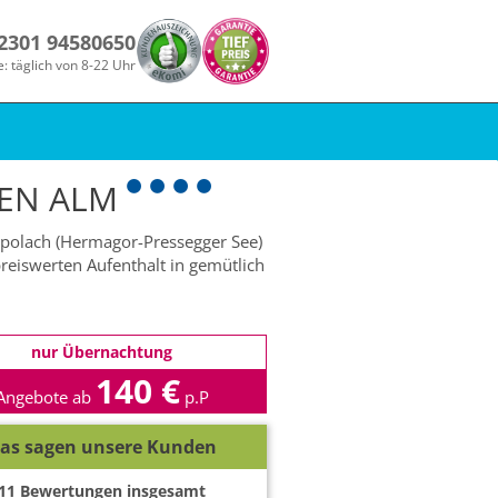
 2301 94580650
e: täglich von 8-22 Uhr
EN ALM
röpolach (Hermagor-Pressegger See)
eiswerten Aufenthalt in gemütlich
nur Übernachtung
140 €
Angebote ab
p.P
as sagen unsere Kunden
11
Bewertungen insgesamt