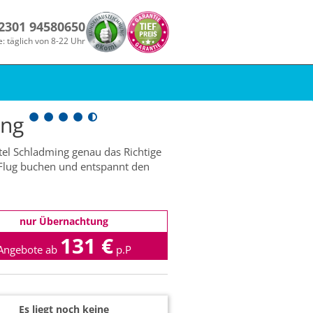
 2301 94580650
e: täglich von 8-22 Uhr
ing
tel Schladming genau das Richtige
vorFlug buchen und entspannt den
nur Übernachtung
131 €
Angebote ab
p.P
Es liegt noch keine