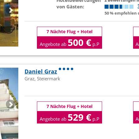
Hotelbewertungen
2 Bewertungen 
von Gästen:
50 % empfehlen d
7 Nächte Flug + Hotel
500 €
Angebote ab
p.P
A
Daniel Graz
Graz, Steiermark
7 Nächte Flug + Hotel
529 €
Angebote ab
p.P
A