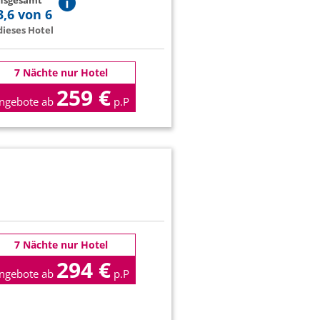
insgesamt
3,6 von 6
ieses Hotel
7 Nächte nur Hotel
259 €
ngebote ab
p.P
7 Nächte nur Hotel
294 €
ngebote ab
p.P