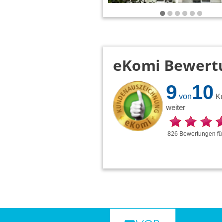
eKomi Bewert
9
10
von
K
weiter
826
Bewertungen
f