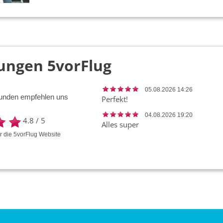
ungen 5vorFlug
05.08.2026 14:26
unden empfehlen uns
Perfekt!
04.08.2026 19:20
4.8
/
5
Alles super
ür die
5vorFlug
Website