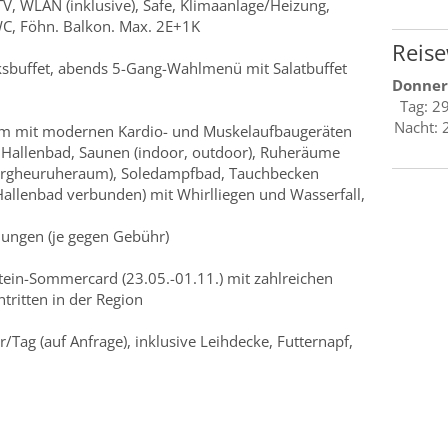
V, WLAN (inklusive), Safe, Klimaanlage/Heizung,
WC, Föhn. Balkon. Max. 2E+1K
Reise
sbuffet, abends 5-Gang-Wahlmenü mit Salatbuffet
Donner
Tag: 2
Nacht: 
m mit modernen Kardio- und Muskelaufbaugeräten
 Hallenbad, Saunen (indoor, outdoor), Ruheräume
ergheuruheraum), Soledampfbad, Tauchbecken
allenbad verbunden) mit Whirlliegen und Wasserfall,
ngen (je gegen Gebühr)
ein-Sommercard (23.05.-01.11.) mit zahlreichen
tritten in der Region
r/Tag (auf Anfrage), inklusive Leihdecke, Futternapf,