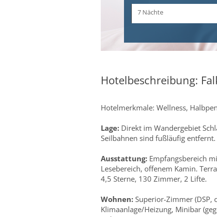
Zeitraum
7 Nächte
und
Dauer
Hotelbeschreibung: Fal
Hotelmerkmale: Wellness, Halbpe
Lage:
Direkt im Wandergebiet Schla
Seilbahnen sind fußläufig entfern
Ausstattung:
Empfangsbereich mit 
Lesebereich, offenem Kamin. Terras
4,5 Sterne, 130 Zimmer, 2 Lifte.
Wohnen:
Superior-Zimmer (DSP, ca
Klimaanlage/Heizung, Minibar (ge