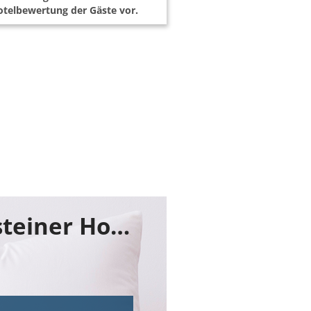
telbewertung der Gäste vor.
Buchen Sie jetzt ihr Zimmer im Falkensteiner Hotel Schladming