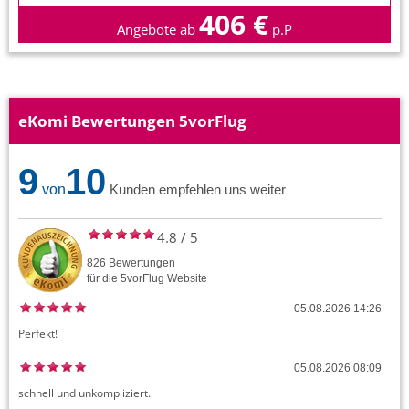
406 €
Angebote ab
p.P
eKomi Bewertungen 5vorFlug
9
10
von
Kunden empfehlen uns weiter
4.8
/
5
826
Bewertungen
für die
5vorFlug
Website
05.08.2026 14:26
Perfekt!
05.08.2026 08:09
schnell und unkompliziert.