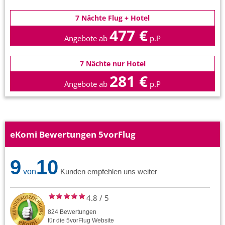
7 Nächte Flug + Hotel
477 €
Angebote ab
p.P
7 Nächte nur Hotel
281 €
Angebote ab
p.P
eKomi Bewertungen 5vorFlug
9
10
von
Kunden empfehlen uns weiter
4.8
/
5
824
Bewertungen
für die
5vorFlug
Website