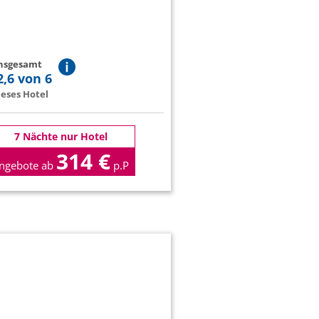
insgesamt
2,6 von 6
eses Hotel
7 Nächte nur Hotel
314 €
ngebote ab
p.P