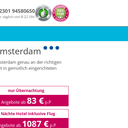
 2301 94580650
e: täglich von 8-22 Uhr
 Amsterdam
msterdam genau an der richtigen
 in gemütlich eingerichteten
nur Übernachtung
83 €
Angebote ab
p.P
 Nächte Hotel inklusive Flug
1087 €
ngebote ab
p.P