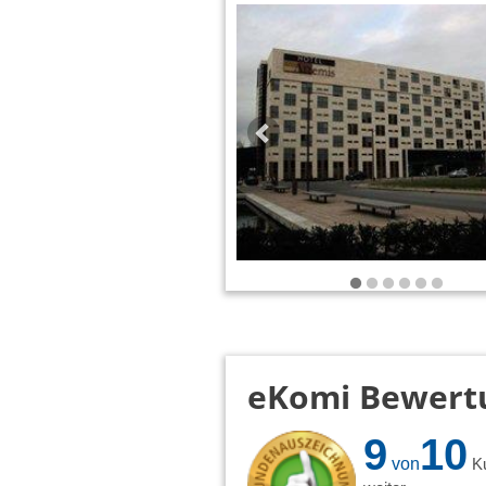
eKomi Bewert
9
10
von
K