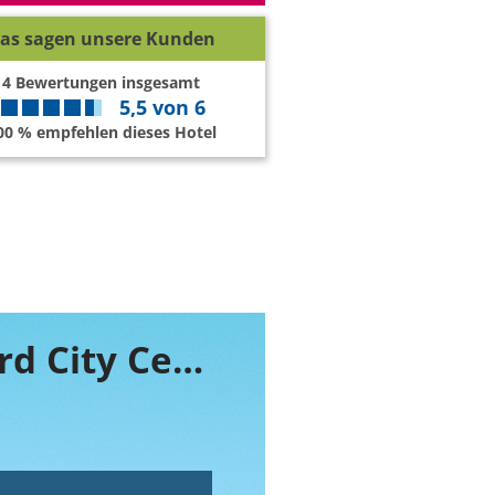
as sagen unsere Kunden
4
Bewertungen insgesamt
5,5
von
6
00 % empfehlen dieses Hotel
Buchen Sie jetzt ihr Zimmer im Westcord City Centre Hotel Amsterdam