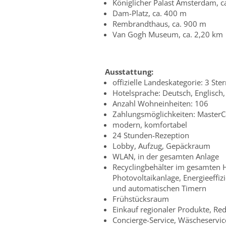
Königlicher Palast Amsterdam, c
Dam-Platz, ca. 400 m
Rembrandthaus, ca. 900 m
Van Gogh Museum, ca. 2,20 km
Ausstattung:
offizielle Landeskategorie: 3 Ste
Hotelsprache: Deutsch, Englisch,
Anzahl Wohneinheiten: 106
Zahlungsmöglichkeiten: MasterCa
modern, komfortabel
24 Stunden-Rezeption
Lobby, Aufzug, Gepäckraum
WLAN, in der gesamten Anlage
Recyclingbehälter im gesamten H
Photovoltaikanlage, Energieeffi
und automatischen Timern
Frühstücksraum
Einkauf regionaler Produkte, R
Concierge-Service, Wäscheservice