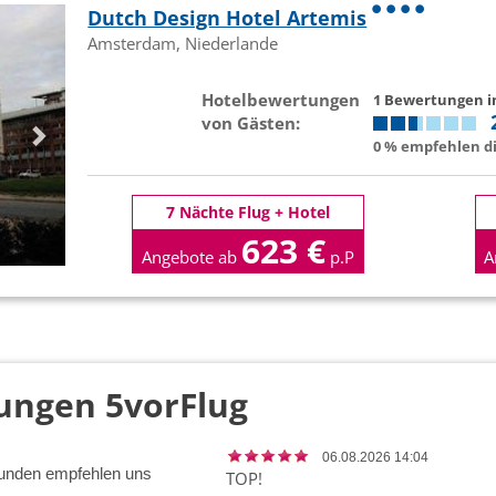
Dutch Design Hotel Artemis
Amsterdam, Niederlande
Hotelbewertungen
1 Bewertungen 
von Gästen:
0 % empfehlen di
7 Nächte Flug + Hotel
623 €
Angebote ab
p.P
A
ungen 5vorFlug
06.08.2026 14:04
unden empfehlen uns
TOP!