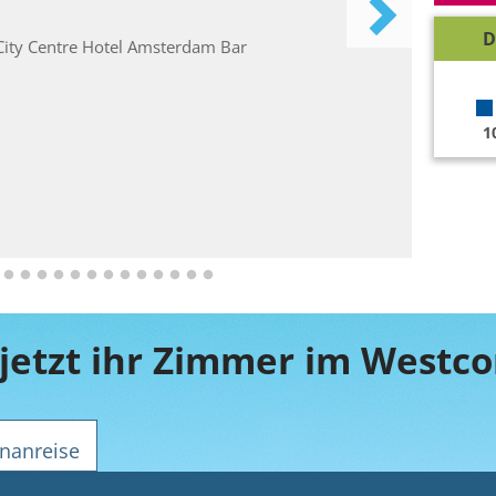
D
1
nanreise