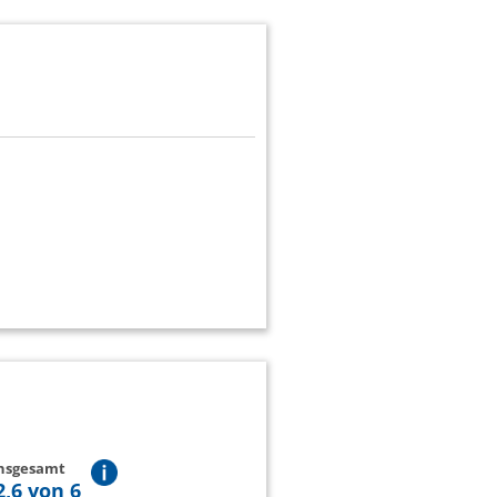
insgesamt
2,6 von 6