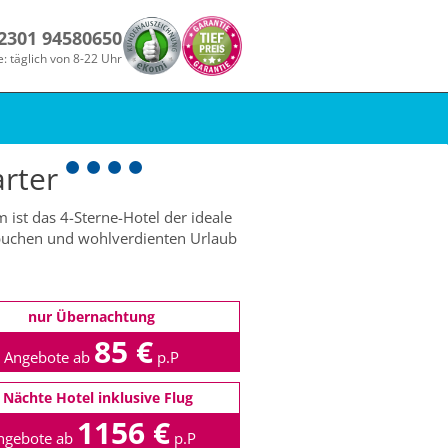
 2301 94580650
e: täglich von 8-22 Uhr
rter
ist das 4-Sterne-Hotel der ideale
 buchen und wohlverdienten Urlaub
nur Übernachtung
85 €
Angebote ab
p.P
 Nächte Hotel inklusive Flug
1156 €
ngebote ab
p.P