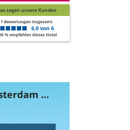
as sagen unsere Kunden
1
Bewertungen insgesamt
6,0
von
6
00 % empfehlen dieses Hotel
Buchen Sie jetzt ihr Zimmer im NH Amsterdam Museum Quarter