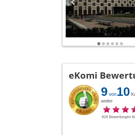
eKomi Bewert
9
10
von
K
weiter
826
Bewertungen
f