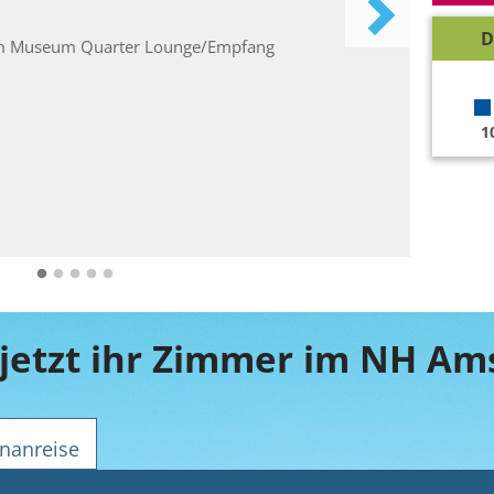
D
1
nanreise