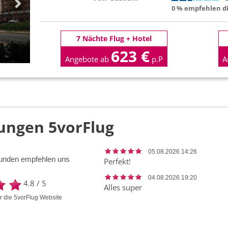
0 % empfehlen di
7 Nächte Flug + Hotel
623 €
Angebote ab
p.P
A
ungen 5vorFlug
05.08.2026 14:26
unden empfehlen uns
Perfekt!
04.08.2026 19:20
4.8
/
5
Alles super
ür die
5vorFlug
Website