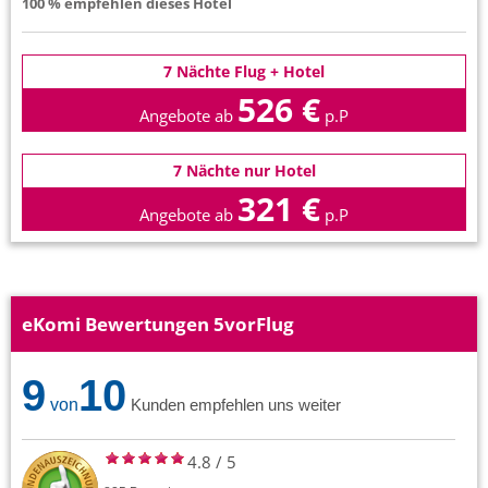
100 % empfehlen dieses Hotel
7 Nächte Flug + Hotel
526 €
Angebote ab
p.P
7 Nächte nur Hotel
321 €
Angebote ab
p.P
eKomi Bewertungen 5vorFlug
9
10
von
Kunden empfehlen uns weiter
4.8
/
5