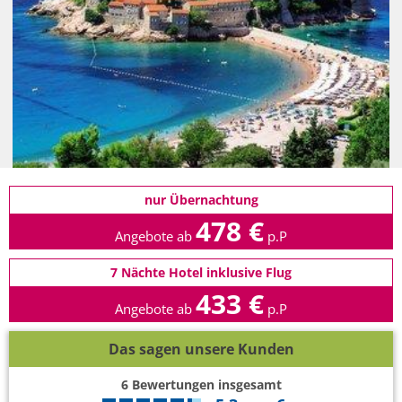
nur Übernachtung
478 €
Angebote ab
p.P
7 Nächte Hotel inklusive Flug
433 €
Angebote ab
p.P
Das sagen unsere Kunden
6
Bewertungen insgesamt