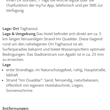
Ihnen 24 Stunden, 7 Tage die Woche digital über die
Chatfunktion der myTui App, telefonisch und per SMS zur
Verfügung.
Lage:
Ort
Taghazout
Lage & Umgebung
Das Hotel befindet sich direkt am ca. 5
km langen feinsandigen Strand Imi Quaddar. Diese Gegend
rund um den nahelegenen Ort Taghazout ist als
Surferparadies bekannt und bietet Wassersportlern optimale
Bedingungen. Das Stadtzentrum von Agadir ist in ca. 25 min
zu erreichen.
Lage
erste Strandlage, im Naturschutzgebiet, ruhig, Hauptstraße,
lebhaft
Strand "Imi Ouaddar": Sand, feinsandig, naturbelassen,
öffentlich mit eigenem Hotelabschnitt, Liegen,
Sonnenschirme
Entfernungen: