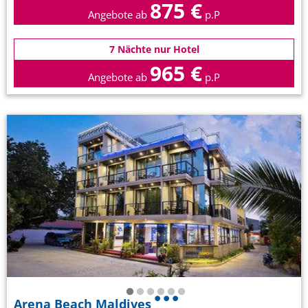
875 €
Angebote ab
p.P
7 Nächte nur Hotel
965 €
Angebote ab
p.P
Arena Beach Maldives