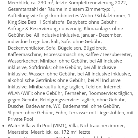
Meerblick, ca. 230 m², letzte Komplettrenovierung 2022,
Gesamtanzahl der Räume in diesem Zimmertyp: 1,
Aufteilung wie folgt: kombiniertes Wohn-/Schlafzimmer, 1
King Size Bett, 1 Schlafsofa, Babybett: ohne Gebühr,
Anfrage & Reservierung notwendig, Klimaanlage: ohne
Gebühr, bei All Inclusive inklusive, Januar - Dezember,
individuell regelbar, kalt, Safe: ohne Gebühr,
Deckenventilator, Sofa, Bügeleisen, Bügelbrett,
Kaffeemaschine, Espressomaschine, Kaffee-/Teezubereiter,
Wasserkocher, Minibar: ohne Gebühr, bei All Inclusive
inklusive, Softdrinks: ohne Gebühr, bei All Inclusive
inklusive, Wasser: ohne Gebühr, bei All Inclusive inklusive,
alkoholische Getränke: ohne Gebühr, bei All Inclusive
inklusive, Minibarauffüllung: täglich, Telefon, Internet:
WLAN/WiFi: ohne Gebühr, Fernseher, Roomservice: täglich,
gegen Gebühr, Reinigungsservice: täglich, ohne Gebühr,
Dusche, Badewanne, WC, Bademantel: ohne Gebühr,
Slipper: ohne Gebühr, Föhn, Terrasse: mit Liegestühlen, mit
Private Pool
Water Villa with Pool (VIM1), Villa, Nichtraucherzimmer,
Meerseite, Meerblick, ca. 172 m², letzte