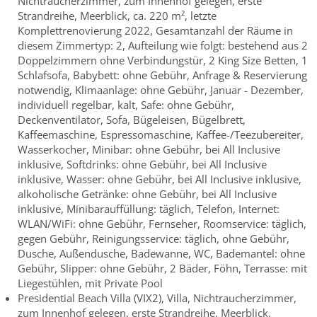
Nichtraucherzimmer, zum Innenhof gelegen, erste
Strandreihe, Meerblick, ca. 220 m², letzte
Komplettrenovierung 2022, Gesamtanzahl der Räume in
diesem Zimmertyp: 2, Aufteilung wie folgt: bestehend aus 2
Doppelzimmern ohne Verbindungstür, 2 King Size Betten, 1
Schlafsofa, Babybett: ohne Gebühr, Anfrage & Reservierung
notwendig, Klimaanlage: ohne Gebühr, Januar - Dezember,
individuell regelbar, kalt, Safe: ohne Gebühr,
Deckenventilator, Sofa, Bügeleisen, Bügelbrett,
Kaffeemaschine, Espressomaschine, Kaffee-/Teezubereiter,
Wasserkocher, Minibar: ohne Gebühr, bei All Inclusive
inklusive, Softdrinks: ohne Gebühr, bei All Inclusive
inklusive, Wasser: ohne Gebühr, bei All Inclusive inklusive,
alkoholische Getränke: ohne Gebühr, bei All Inclusive
inklusive, Minibarauffüllung: täglich, Telefon, Internet:
WLAN/WiFi: ohne Gebühr, Fernseher, Roomservice: täglich,
gegen Gebühr, Reinigungsservice: täglich, ohne Gebühr,
Dusche, Außendusche, Badewanne, WC, Bademantel: ohne
Gebühr, Slipper: ohne Gebühr, 2 Bäder, Föhn, Terrasse: mit
Liegestühlen, mit Private Pool
Presidential Beach Villa (VIX2), Villa, Nichtraucherzimmer,
zum Innenhof gelegen, erste Strandreihe, Meerblick,