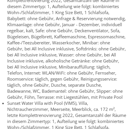
Komplettrenovierung 2022, Gesamtanzahl der Räume in
diesem Zimmertyp: 1, Aufteilung wie folgt: kombiniertes
Wohn-/Schlafzimmer, 1 King Size Bett, 1 Schlafsofa,
Babybett: ohne Gebühr, Anfrage & Reservierung notwendig,
Klimaanlage: ohne Gebühr, Januar - Dezember, individuell
regelbar, kalt, Safe: ohne Gebühr, Deckenventilator, Sofa,
Bügeleisen, Bügelbrett, Kaffeemaschine, Espressomaschine,
Kaffee-/Teezubereiter, Wasserkocher, Minibar: ohne
Gebühr, bei All Inclusive inklusive, Softdrinks: ohne Gebühr,
bei All Inclusive inklusive, Wasser: ohne Gebühr, bei All
Inclusive inklusive, alkoholische Getränke: ohne Gebühr,
bei All Inclusive inklusive, Minibarauffüllung: täglich,
Telefon, Internet: WLAN/WiFi: ohne Gebühr, Fernseher,
Roomservice: täglich, gegen Gebühr, Reinigungsservice:
täglich, ohne Gebühr, Dusche, separate Dusche,
Badewanne, WC, Bademantel: ohne Gebühr, Slipper: ohne
Gebühr, Föhn, Terrasse: mit Liegestühlen, mit Private Pool
Sunset Water Villa with Pool (VIM5), Villa,
Nichtraucherzimmer, Meerseite, Meerblick, ca. 172 m²,
letzte Komplettrenovierung 2022, Gesamtanzahl der Räume
in diesem Zimmertyp: 1, Aufteilung wie folgt: kombiniertes
Wohn-/Schlafzimmer, 1 King Size Bett, 1 Schlafsofa,