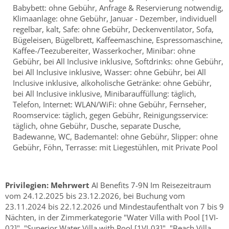
Babybett: ohne Gebühr, Anfrage & Reservierung notwendig,
Klimaanlage: ohne Gebühr, Januar - Dezember, individuell
regelbar, kalt, Safe: ohne Gebühr, Deckenventilator, Sofa,
Bügeleisen, Bügelbrett, Kaffeemaschine, Espressomaschine,
Kaffee-/Teezubereiter, Wasserkocher, Minibar: ohne
Gebühr, bei All Inclusive inklusive, Softdrinks: ohne Gebühr,
bei All Inclusive inklusive, Wasser: ohne Gebühr, bei All
Inclusive inklusive, alkoholische Getränke: ohne Gebühr,
bei All Inclusive inklusive, Minibarauffüllung: täglich,
Telefon, Internet: WLAN/WiFi: ohne Gebühr, Fernseher,
Roomservice: täglich, gegen Gebühr, Reinigungsservice:
täglich, ohne Gebühr, Dusche, separate Dusche,
Badewanne, WC, Bademantel: ohne Gebühr, Slipper: ohne
Gebühr, Föhn, Terrasse: mit Liegestühlen, mit Private Pool
Privilegien:
Mehrwert
AI Benefits 7-9N Im Reisezeitraum
vom 24.12.2025 bis 23.12.2026, bei Buchung vom
23.11.2024 bis 22.12.2026 und Mindestaufenthalt von 7 bis 9
Nächten, in der Zimmerkategorie "Water Villa with Pool [1VI-
02]", "Superior Water Villa with Pool [1VI-03]", "Beach Villa