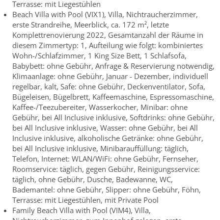
Terrasse: mit Liegestühlen
Beach Villa with Pool (VIX1), Villa, Nichtraucherzimmer,
erste Strandreihe, Meerblick, ca. 172 m², letzte
Komplettrenovierung 2022, Gesamtanzahl der Räume in
diesem Zimmertyp: 1, Aufteilung wie folgt: kombiniertes
Wohn-/Schlafzimmer, 1 King Size Bett, 1 Schlafsofa,
Babybett: ohne Gebühr, Anfrage & Reservierung notwendig,
Klimaanlage: ohne Gebühr, Januar - Dezember, individuell
regelbar, kalt, Safe: ohne Gebühr, Deckenventilator, Sofa,
Bügeleisen, Bügelbrett, Kaffeemaschine, Espressomaschine,
Kaffee-/Teezubereiter, Wasserkocher, Minibar: ohne
Gebühr, bei All Inclusive inklusive, Softdrinks: ohne Gebühr,
bei All Inclusive inklusive, Wasser: ohne Gebühr, bei All
Inclusive inklusive, alkoholische Getränke: ohne Gebühr,
bei All Inclusive inklusive, Minibarauffüllung: täglich,
Telefon, Internet: WLAN/WiFi: ohne Gebühr, Fernseher,
Roomservice: täglich, gegen Gebühr, Reinigungsservice:
täglich, ohne Gebühr, Dusche, Badewanne, WC,
Bademantel: ohne Gebühr, Slipper: ohne Gebühr, Föhn,
Terrasse: mit Liegestühlen, mit Private Pool
Family Beach Villa with Pool (VIM4), Villa,