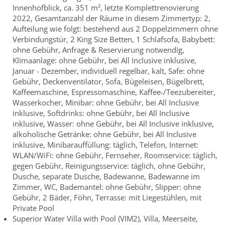
Innenhofblick, ca. 351 m², letzte Komplettrenovierung
2022, Gesamtanzahl der Räume in diesem Zimmertyp: 2,
Aufteilung wie folgt: bestehend aus 2 Doppelzimmern ohne
Verbindungstür, 2 King Size Betten, 1 Schlafsofa, Babybett:
ohne Gebühr, Anfrage & Reservierung notwendig,
Klimaanlage: ohne Gebühr, bei All Inclusive inklusive,
Januar - Dezember, individuell regelbar, kalt, Safe: ohne
Gebühr, Deckenventilator, Sofa, Bügeleisen, Bügelbrett,
Kaffeemaschine, Espressomaschine, Kaffee-/Teezubereiter,
Wasserkocher, Minibar: ohne Gebühr, bei All Inclusive
inklusive, Softdrinks: ohne Gebühr, bei All Inclusive
inklusive, Wasser: ohne Gebühr, bei All Inclusive inklusive,
alkoholische Getränke: ohne Gebühr, bei All Inclusive
inklusive, Minibarauffüllung: täglich, Telefon, Internet:
WLAN/WiFi: ohne Gebühr, Fernseher, Roomservice: täglich,
gegen Gebühr, Reinigungsservice: täglich, ohne Gebühr,
Dusche, separate Dusche, Badewanne, Badewanne im
Zimmer, WC, Bademantel: ohne Gebühr, Slipper: ohne
Gebühr, 2 Bäder, Föhn, Terrasse: mit Liegestühlen, mit
Private Pool
Superior Water Villa with Pool (VIM2), Villa, Meerseite,