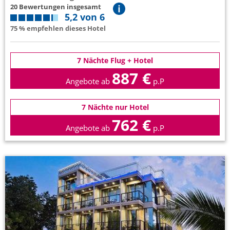
20 Bewertungen insgesamt
5,2 von 6
75 % empfehlen dieses Hotel
7 Nächte Flug + Hotel
887 €
Angebote ab
p.P
7 Nächte nur Hotel
762 €
Angebote ab
p.P