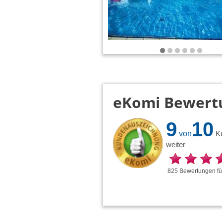
eKomi Bewert
9
10
von
K
weiter
825
Bewertungen
f