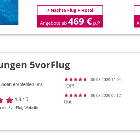
7 Nächte Flug + Hotel
469 €
Angebote ab
p.P
A
ungen 5vorFlug
06.08.2026 14:04
unden empfehlen uns
TOP!
06.08.2026 09:12
4.8
/
5
Gut
ür die
5vorFlug
Website