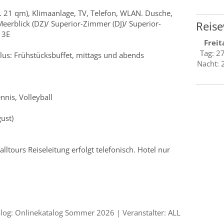
 21 qm), Klimaanlage, TV, Telefon, WLAN. Dusche,
eerblick (DZ)/ Superior-Zimmer (DJ)/ Superior-
Reise
 3E
Freit
Tag: 2
lus: Frühstücksbuffet, mittags und abends
Nacht: 
nnis, Volleyball
ust)
lltours Reiseleitung erfolgt telefonisch. Hotel nur
og: Onlinekatalog Sommer 2026 | Veranstalter: ALL