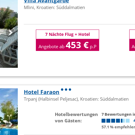
Villa Avantgarde
Mlini, Kroatien: Süddalmatien
7 Nächte Flug + Hotel
453 €
Angebote ab
p.P
A
Hotel Faraon
Trpanj (Halbinsel Peljesac), Kroatien: Süddalmatien
Hotelbewertungen
7 Bewertungen 
von Gästen:
57.1 % empfehlen