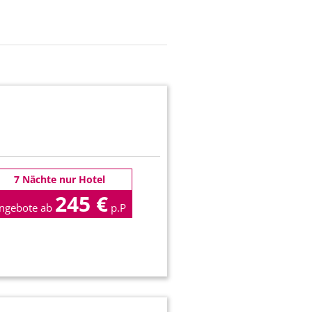
7 Nächte nur Hotel
245 €
ngebote ab
p.P