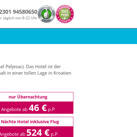
 2301 94580650
e: täglich von 8-22 Uhr
l Peljesac). Das Hotel ist der
t in einer tollen Lage in Kroatien
nur Übernachtung
46 €
Angebote ab
p.P
 Nächte Hotel inklusive Flug
524 €
Angebote ab
p.P