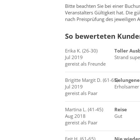
Bitte beachten Sie bei einer Buch
Veranstalters Gültigkeit hat. Die g
nach Preisprüfung des jeweiligen A
So bewerteten Kunde
Erika
K.
(26-30)
Toller Aus
Jul 2019
Strand supe
gereist als Freunde
Brigitte Margit
D.
(61-65)
Gelungene
Jul 2019
Erholsamer 
gereist als Paar
Martina
L.
(41-45)
Reise
Aug 2018
Gut
gereist als Paar
Feit
H.
(61-65)
Nie wiede