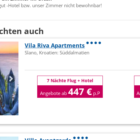
gut -Hotel bzw. unser Zimmer nicht bewohnbar!
chten auch
Vila Riva Apartments
Slano, Kroatien: Süddalmatien
7 Nächte Flug + Hotel
447 €
Angebote ab
p.P
A