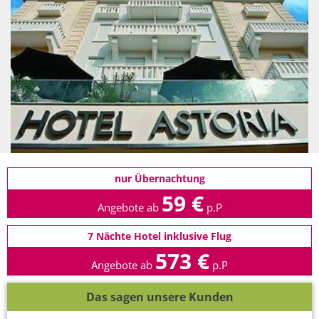
nur Übernachtung
59 €
Angebote ab
p.P
7 Nächte Hotel inklusive Flug
573 €
Angebote ab
p.P
Das sagen unsere Kunden