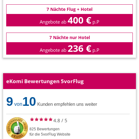
7 Nächte Flug + Hotel
400 €
Angebote ab
p.P
7 Nächte nur Hotel
236 €
Angebote ab
p.P
eKomi Bewertungen 5vorFlug
9
10
von
Kunden empfehlen uns weiter
4.8
/
5
825
Bewertungen
für die
5vorFlug
Website