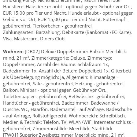
Smoking Policy: Nichtraucherzimmer, Rauchfreies Hotel
Haustiere: Haustiere erlaubt - optional gegen Gebühr vor Ort,
EUR 15,00 pro Tier und Nacht, Hunde erlaubt - optional gegen
Gebühr vor Ort, EUR 15,00 pro Tier und Nacht, Futternapf -
gebührenfrei, Tierkörbchen - gebührenfrei
Zahlungsarten: Barzahlung, Debitkarte (Bankomat-/EC-Karte),
Visa, Mastercard, Diners Club
Wohnen:
[DB02] Deluxe Doppelzimmer Balkon Meerblick:
mind. 21 m², Zimmerkategorie: Deluxe, Zimmertyp:
Doppelzimmer, Anzahl der Räume: Schlafraum 1x,
Badezimmer 1x, Anzahl der Betten: Doppelbett 1x, Gitterbett
als Überbelegung möglich: Ja, Allgemein: Klimaanlage -
gebührenfrei, Safe - gebührenfrei, Heizung - gebührenfrei,
Balkon, Minibar - optional gegen Gebühr vor Ort,
Toilettenpapier - gebührenfrei, Bettwäsche - gebührenfrei,
Handtücher - gebührenfrei, Badezimmer: Badewanne /
Dusche, WC, Haarfön, Bademantel - auf Anfrage, Badeschuhe
- auf Anfrage, Rollstuhlgerecht, Wohnbereich: Schreibtisch,
Medien & Technik: Telefon, TV, WLAN/WIFI Internetanschluss -
gebührenfrei, Zimmerausblick: Meerblick, Stadtblick
[TW01] Superior Zweibettzimmer Meerblick: mind. 21 m²,