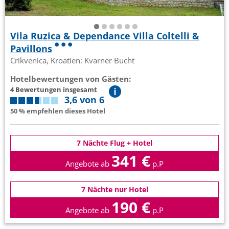
Vila Ruzica & Dependance Villa Coltelli &
Pavillons
Crikvenica, Kroatien: Kvarner Bucht
Hotelbewertungen von Gästen:
4 Bewertungen insgesamt
3,6 von 6
50 % empfehlen dieses Hotel
7 Nächte Flug + Hotel
341 €
Angebote ab
p.P
7 Nächte nur Hotel
190 €
Angebote ab
p.P