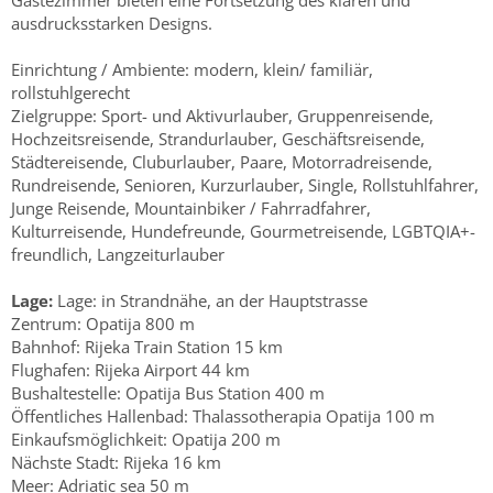
Gästezimmer bieten eine Fortsetzung des klaren und
ausdrucksstarken Designs.
Einrichtung / Ambiente: modern, klein/ familiär,
rollstuhlgerecht
Zielgruppe: Sport- und Aktivurlauber, Gruppenreisende,
Hochzeitsreisende, Strandurlauber, Geschäftsreisende,
Städtereisende, Cluburlauber, Paare, Motorradreisende,
Rundreisende, Senioren, Kurzurlauber, Single, Rollstuhlfahrer,
Junge Reisende, Mountainbiker / Fahrradfahrer,
Kulturreisende, Hundefreunde, Gourmetreisende, LGBTQIA+-
freundlich, Langzeiturlauber
Lage:
Lage: in Strandnähe, an der Hauptstrasse
Zentrum: Opatija 800 m
Bahnhof: Rijeka Train Station 15 km
Flughafen: Rijeka Airport 44 km
Bushaltestelle: Opatija Bus Station 400 m
Öffentliches Hallenbad: Thalassotherapia Opatija 100 m
Einkaufsmöglichkeit: Opatija 200 m
Nächste Stadt: Rijeka 16 km
Meer: Adriatic sea 50 m