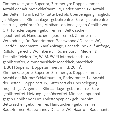
Zimmerkategorie: Superior, Zimmertyp: Doppelzimmer,
Anzahl der Räume: Schlafraum 1x, Badezimmer 1x, Anzahl
der Betten: Twin Bett 1x, Gitterbett als Überbelegung möglich:
Ja, Allgemein: Klimaanlage - gebührenfrei, Safe - gebührenfrei,
Heizung - gebührenfrei, Minibar - optional gegen Gebühr vor
Ort, Toilettenpapier - gebührenfrei, Bettwäsche -
gebührenfrei, Handtücher - gebührenfrei, Zimmer mit
Verbindungstür, Badezimmer: Badewanne / Dusche, WC,
Haarfön, Bademantel - auf Anfrage, Badeschuhe - auf Anfrage,
Rollstuhlgerecht, Wohnbereich: Schreibtisch, Medien &
Technik: Telefon, TV, WLAN/WIFI Internetanschluss -
gebührenfrei, Zimmerausblick: Meerblick, Stadtblick
[DB01] Superior Doppelzimmer: mind. 20 m²,
Zimmerkategorie: Superior, Zimmertyp: Doppelzimmer,
Anzahl der Räume: Schlafraum 1x, Badezimmer 1x, Anzahl
der Betten: Doppelbett 1x, Gitterbett als Überbelegung
möglich: Ja, Allgemein: Klimaanlage - gebührenfrei, Safe -
gebührenfrei, Heizung - gebührenfrei, Minibar - optional
gegen Gebühr vor Ort, Toilettenpapier - gebührenfrei,
Bettwäsche - gebührenfrei, Handtücher - gebührenfrei,
Badezimmer: Badewanne / Dusche, WC, Haarfön, Bademantel