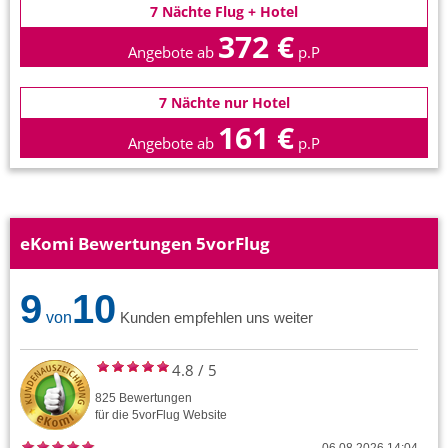
7 Nächte Flug + Hotel
372 €
Angebote ab
p.P
7 Nächte nur Hotel
161 €
Angebote ab
p.P
eKomi Bewertungen 5vorFlug
9
10
von
Kunden empfehlen uns weiter
4.8
/
5
825
Bewertungen
für die
5vorFlug
Website