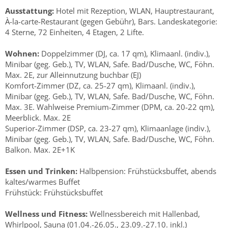
Ausstattung:
Hotel mit Rezeption, WLAN, Hauptrestaurant,
À-la-carte-Restaurant (gegen Gebühr), Bars. Landeskategorie:
4 Sterne, 72 Einheiten, 4 Etagen, 2 Lifte.
Wohnen:
Doppelzimmer (DJ, ca. 17 qm), Klimaanl. (indiv.),
Minibar (geg. Geb.), TV, WLAN, Safe. Bad/Dusche, WC, Föhn.
Max. 2E, zur Alleinnutzung buchbar (EJ)
Komfort-Zimmer (DZ, ca. 25-27 qm), Klimaanl. (indiv.),
Minibar (geg. Geb.), TV, WLAN, Safe. Bad/Dusche, WC, Föhn.
Max. 3E. Wahlweise Premium-Zimmer (DPM, ca. 20-22 qm),
Meerblick. Max. 2E
Superior-Zimmer (DSP, ca. 23-27 qm), Klimaanlage (indiv.),
Minibar (geg. Geb.), TV, WLAN, Safe. Bad/Dusche, WC, Föhn.
Balkon. Max. 2E+1K
Essen und Trinken:
Halbpension: Frühstücksbuffet, abends
kaltes/warmes Buffet
Frühstück: Frühstücksbuffet
Wellness und Fitness:
Wellnessbereich mit Hallenbad,
Whirlpool, Sauna (01.04.-26.05., 23.09.-27.10. inkl.)