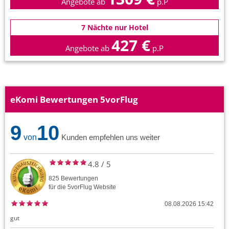
Angebote ab
p.P
7 Nächte nur Hotel
427 €
Angebote ab
p.P
eKomi Bewertungen 5vorFlug
9
10
von
Kunden empfehlen uns weiter
4.8
/
5
825
Bewertungen
für die
5vorFlug
Website
08.08.2026 15:42
gut