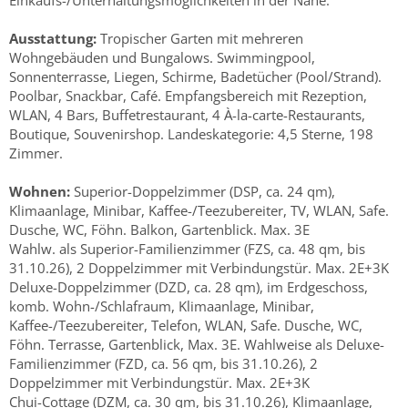
Einkaufs-/Unterhaltungsmöglichkeiten in der Nähe.
Ausstattung:
Tropischer Garten mit mehreren
Wohngebäuden und Bungalows. Swimmingpool,
Sonnenterrasse, Liegen, Schirme, Badetücher (Pool/Strand).
Poolbar, Snackbar, Café. Empfangsbereich mit Rezeption,
WLAN, 4 Bars, Buffetrestaurant, 4 À-la-carte-Restaurants,
Boutique, Souvenirshop. Landeskategorie: 4,5 Sterne, 198
Zimmer.
Wohnen:
Superior-Doppelzimmer (DSP, ca. 24 qm),
Klimaanlage, Minibar, Kaffee-/Teezubereiter, TV, WLAN, Safe.
Dusche, WC, Föhn. Balkon, Gartenblick. Max. 3E
Wahlw. als Superior-Familienzimmer (FZS, ca. 48 qm, bis
31.10.26), 2 Doppelzimmer mit Verbindungstür. Max. 2E+3K
Deluxe-Doppelzimmer (DZD, ca. 28 qm), im Erdgeschoss,
komb. Wohn-/Schlafraum, Klimaanlage, Minibar,
Kaffee-/Teezubereiter, Telefon, WLAN, Safe. Dusche, WC,
Föhn. Terrasse, Gartenblick, Max. 3E. Wahlweise als Deluxe-
Familienzimmer (FZD, ca. 56 qm, bis 31.10.26), 2
Doppelzimmer mit Verbindungstür. Max. 2E+3K
Chui-Cottage (DZM, ca. 30 qm, bis 31.10.26), Klimaanlage,