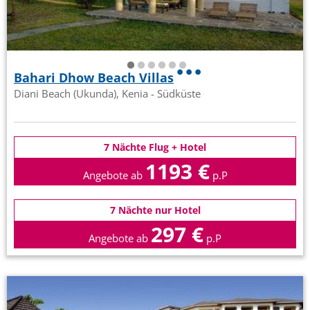
Bahari Dhow Beach Villas
Diani Beach (Ukunda), Kenia - Südküste
7 Nächte Flug + Hotel
1193 €
Angebote ab
p.P
7 Nächte nur Hotel
297 €
Angebote ab
p.P