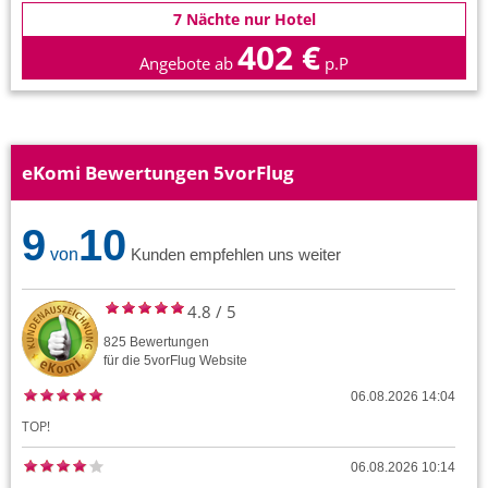
7 Nächte nur Hotel
402 €
Angebote ab
p.P
eKomi Bewertungen 5vorFlug
9
10
von
Kunden empfehlen uns weiter
4.8
/
5
825
Bewertungen
für die
5vorFlug
Website
06.08.2026 14:04
TOP!
06.08.2026 10:14