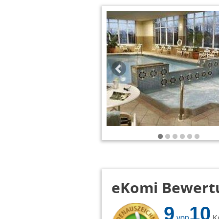
eKomi Bewert
9
10
von
K