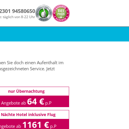
 2301 94580650
e: täglich von 8-22 Uhr
en Sie doch einen Aufenthalt im
sgezeichneten Service. Jetzt
nur Übernachtung
64 €
Angebote ab
p.P
 Nächte Hotel inklusive Flug
1161 €
ngebote ab
p.P