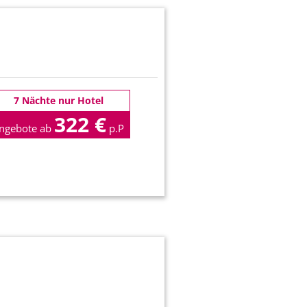
7 Nächte nur Hotel
322 €
ngebote ab
p.P