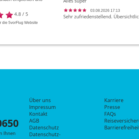
Alles super
03.08.2026 17:13
4.8
/
5
Sehr zufriedenstellend. Übersichtli
ür die
5vorFlug
Website
Über uns
Karriere
Impressum
Presse
Kontakt
FAQs
0650
AGB
Reiseversiche
Datenschutz
Barrierefreihe
en Ihnen
Datenschutz­