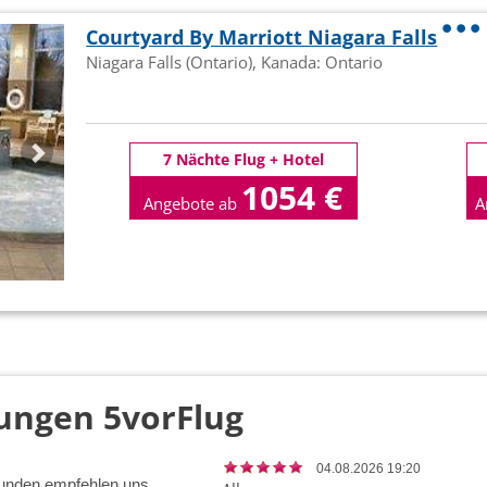
Courtyard By Marriott Niagara Falls
Niagara Falls (Ontario), Kanada: Ontario
7 Nächte Flug + Hotel
1054 €
Angebote ab
A
p.P
ungen 5vorFlug
04.08.2026 19:20
unden empfehlen uns