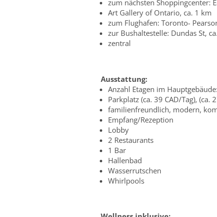
zum nächsten Shoppingcenter: E
Art Gallery of Ontario, ca. 1 km
zum Flughafen: Toronto- Pearson
zur Bushaltestelle: Dundas St, c
zentral
Ausstattung:
Anzahl Etagen im Hauptgebäude:
Parkplatz (ca. 39 CAD/Tag), (ca. 
familienfreundlich, modern, kom
Empfang/Rezeption
Lobby
2 Restaurants
1 Bar
Hallenbad
Wasserrutschen
Whirlpools
Wellness inklusive: