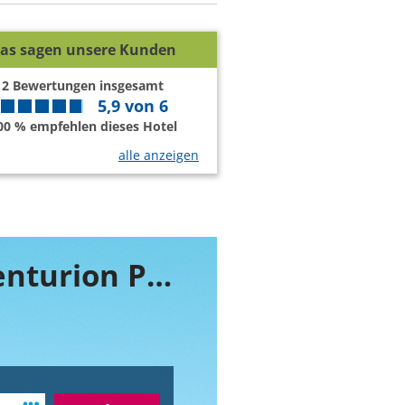
as sagen unsere Kunden
2
Bewertungen insgesamt
5,9
von
6
00 % empfehlen dieses Hotel
alle anzeigen
Buchen Sie jetzt ihr Zimmer im SINA Centurion Palace