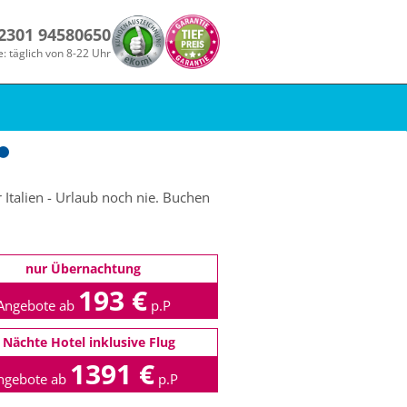
 2301 94580650
e: täglich von 8-22 Uhr
 Italien - Urlaub noch nie. Buchen
nur Übernachtung
193 €
Angebote ab
p.P
 Nächte Hotel inklusive Flug
1391 €
ngebote ab
p.P