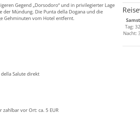
igeren Gegend „Dorsodoro“ und in privilegierter Lage
Reise
he der Mündung. Die Punta della Dogana und die
ige Gehminuten vom Hotel entfernt.
Sams
Tag: 3
Nacht: 
ella Salute direkt
 zahlbar vor Ort: ca. 5 EUR