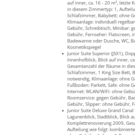
auf inner, ca. 16 - 20 m², letz
in diesem Zimmertyp: 1, Aufteil
Schlafzimmer, Babybett: ohne G
Klimaanlage: individuell regelbar
Gebühr, Schreibtisch, Minibar: 
Gebühr, Fernseher: Flatscreen, 
Badewanne oder Dusche, WC, Ba
Kosmetikspiegel
Junior Suite Superior (JSX1), D
Innenhofblick, Blick auf inner, c
Gesamtanzahl der Räume in diese
Schlafzimmer, 1 King Size Bett,
notwendig, Klimaanlage: ohne Geb
Fußboden: Parkett, Safe: ohne Ge
Internet: WLAN/WiFi: ohne Gebüh
Roomservice: gegen Gebühr, Ba
Gebühr, Slipper: ohne Gebühr, F
Junior Suite Deluxe Grand Canal 
Lagunenblick, Stadtblick, Blick a
Komplettrenovierung 2009, Ges
Aufteilung wie folgt: kombinier