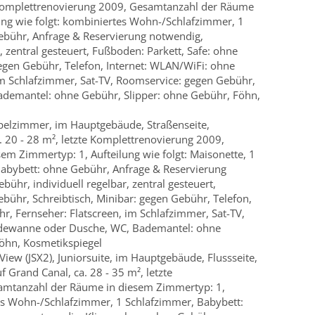
te Komplettrenovierung 2009, Gesamtanzahl der Räume
ung wie folgt: kombiniertes Wohn-/Schlafzimmer, 1
ebühr, Anfrage & Reservierung notwendig,
, zentral gesteuert, Fußboden: Parkett, Safe: ohne
gegen Gebühr, Telefon, Internet: WLAN/WiFi: ohne
im Schlafzimmer, Sat-TV, Roomservice: gegen Gebühr,
demantel: ohne Gebühr, Slipper: ohne Gebühr, Föhn,
oppelzimmer, im Hauptgebäude, Straßenseite,
a. 20 - 28 m², letzte Komplettrenovierung 2009,
m Zimmertyp: 1, Aufteilung wie folgt: Maisonette, 1
 Babybett: ohne Gebühr, Anfrage & Reservierung
ühr, individuell regelbar, zentral gesteuert,
bühr, Schreibtisch, Minibar: gegen Gebühr, Telefon,
r, Fernseher: Flatscreen, im Schlafzimmer, Sat-TV,
dewanne oder Dusche, WC, Bademantel: ohne
öhn, Kosmetikspiegel
View (JSX2), Juniorsuite, im Hauptgebäude, Flussseite,
uf Grand Canal, ca. 28 - 35 m², letzte
amtanzahl der Räume in diesem Zimmertyp: 1,
tes Wohn-/Schlafzimmer, 1 Schlafzimmer, Babybett: