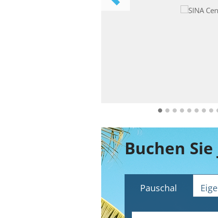
Pauschal
Eige
Abflughafen