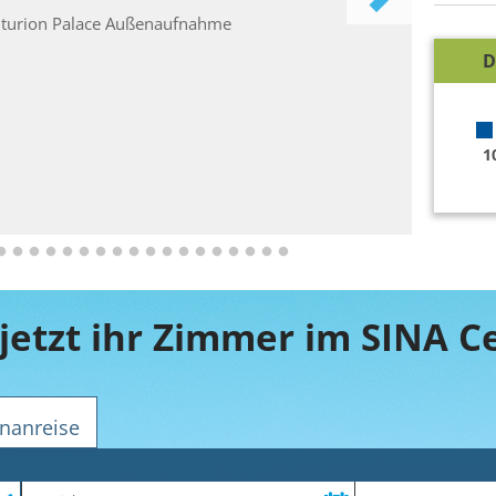
D
1
nanreise
Zeitraum
Reiseteilnehmer