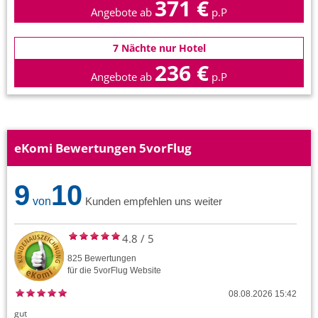
371 €
Angebote ab
p.P
7 Nächte nur Hotel
236 €
Angebote ab
p.P
eKomi Bewertungen 5vorFlug
9
10
von
Kunden empfehlen uns weiter
4.8
/
5
825
Bewertungen
für die
5vorFlug
Website
08.08.2026 15:42
gut