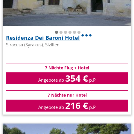
Residenza Dei Baroni Hotel
Siracusa (Syrakus), Sizilien
7 Nächte Flug + Hotel
354 €
Angebote ab
p.P
7 Nächte nur Hotel
216 €
Angebote ab
p.P