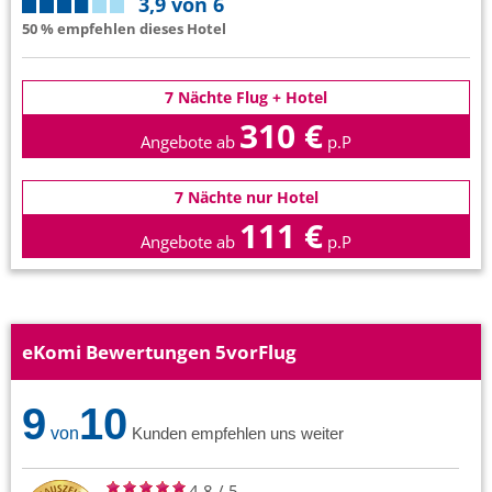
3,9 von 6
50 % empfehlen dieses Hotel
7 Nächte Flug + Hotel
310 €
Angebote ab
p.P
7 Nächte nur Hotel
111 €
Angebote ab
p.P
eKomi Bewertungen 5vorFlug
9
10
von
Kunden empfehlen uns weiter
4.8
/
5