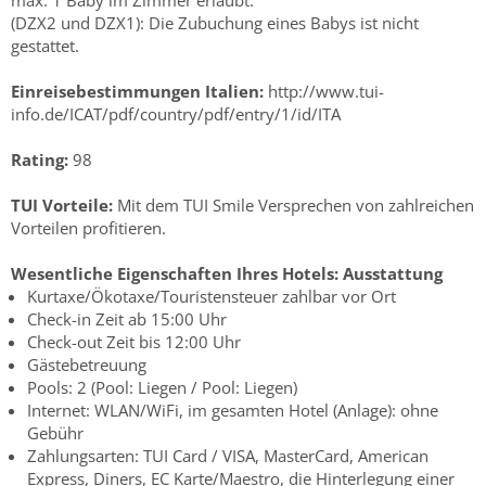
max. 1 Baby im Zimmer erlaubt.
(DZX2 und DZX1): Die Zubuchung eines Babys ist nicht
gestattet.
Einreisebestimmungen Italien:
http://www.tui-
info.de/ICAT/pdf/country/pdf/entry/1/id/ITA
Rating:
98
TUI Vorteile:
Mit dem TUI Smile Versprechen von zahlreichen
Vorteilen profitieren.
Wesentliche Eigenschaften Ihres Hotels:
Ausstattung
Kurtaxe/Ökotaxe/Touristensteuer zahlbar vor Ort
Check-in Zeit ab 15:00 Uhr
Check-out Zeit bis 12:00 Uhr
Gästebetreuung
Pools: 2 (Pool: Liegen / Pool: Liegen)
Internet: WLAN/WiFi, im gesamten Hotel (Anlage): ohne
Gebühr
Zahlungsarten: TUI Card / VISA, MasterCard, American
Express, Diners, EC Karte/Maestro, die Hinterlegung einer