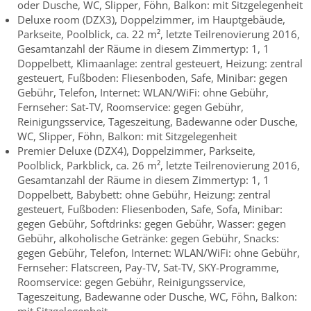
oder Dusche, WC, Slipper, Föhn, Balkon: mit Sitzgelegenheit
Deluxe room (DZX3), Doppelzimmer, im Hauptgebäude,
Parkseite, Poolblick, ca. 22 m², letzte Teilrenovierung 2016,
Gesamtanzahl der Räume in diesem Zimmertyp: 1, 1
Doppelbett, Klimaanlage: zentral gesteuert, Heizung: zentral
gesteuert, Fußboden: Fliesenboden, Safe, Minibar: gegen
Gebühr, Telefon, Internet: WLAN/WiFi: ohne Gebühr,
Fernseher: Sat-TV, Roomservice: gegen Gebühr,
Reinigungsservice, Tageszeitung, Badewanne oder Dusche,
WC, Slipper, Föhn, Balkon: mit Sitzgelegenheit
Premier Deluxe (DZX4), Doppelzimmer, Parkseite,
Poolblick, Parkblick, ca. 26 m², letzte Teilrenovierung 2016,
Gesamtanzahl der Räume in diesem Zimmertyp: 1, 1
Doppelbett, Babybett: ohne Gebühr, Heizung: zentral
gesteuert, Fußboden: Fliesenboden, Safe, Sofa, Minibar:
gegen Gebühr, Softdrinks: gegen Gebühr, Wasser: gegen
Gebühr, alkoholische Getränke: gegen Gebühr, Snacks:
gegen Gebühr, Telefon, Internet: WLAN/WiFi: ohne Gebühr,
Fernseher: Flatscreen, Pay-TV, Sat-TV, SKY-Programme,
Roomservice: gegen Gebühr, Reinigungsservice,
Tageszeitung, Badewanne oder Dusche, WC, Föhn, Balkon: