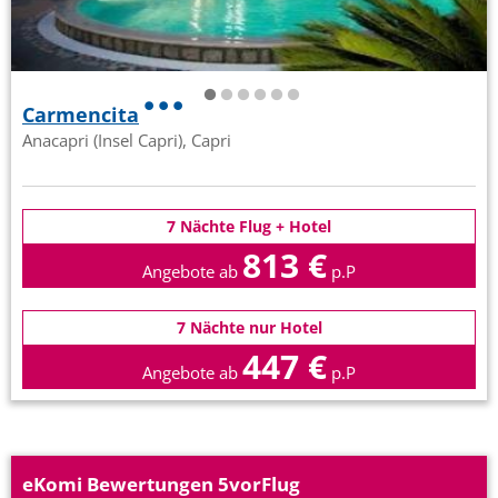
Carmencita
Anacapri (Insel Capri), Capri
7 Nächte Flug + Hotel
813 €
Angebote ab
p.P
7 Nächte nur Hotel
447 €
Angebote ab
p.P
eKomi Bewertungen 5vorFlug