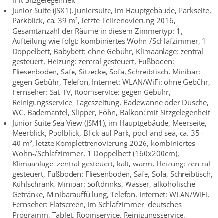
mit Sitzgelegenheit
Junior Suite (JSX1), Juniorsuite, im Hauptgebäude, Parkseite,
Parkblick, ca. 39 m², letzte Teilrenovierung 2016,
Gesamtanzahl der Räume in diesem Zimmertyp: 1,
Aufteilung wie folgt: kombiniertes Wohn-/Schlafzimmer, 1
Doppelbett, Babybett: ohne Gebühr, Klimaanlage: zentral
gesteuert, Heizung: zentral gesteuert, Fußboden:
Fliesenboden, Safe, Sitzecke, Sofa, Schreibtisch, Minibar:
gegen Gebühr, Telefon, Internet: WLAN/WiFi: ohne Gebühr,
Fernseher: Sat-TV, Roomservice: gegen Gebühr,
Reinigungsservice, Tageszeitung, Badewanne oder Dusche,
WC, Bademantel, Slipper, Föhn, Balkon: mit Sitzgelegenheit
Junior Suite Sea View (JSM1), im Hauptgebäude, Meerseite,
Meerblick, Poolblick, Blick auf Park, pool and sea, ca. 35 -
40 m², letzte Komplettrenovierung 2026, kombiniertes
Wohn-/Schlafzimmer, 1 Doppelbett (160x200cm),
Klimaanlage: zentral gesteuert, kalt, warm, Heizung: zentral
gesteuert, Fußboden: Fliesenboden, Safe, Sofa, Schreibtisch,
Kühlschrank, Minibar: Softdrinks, Wasser, alkoholische
Getränke, Minibarauffüllung, Telefon, Internet: WLAN/WiFi,
Fernseher: Flatscreen, im Schlafzimmer, deutsches
Programm, Tablet, Roomservice, Reinigungsservice,