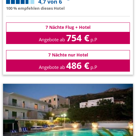
4,7 von 6
100 % empfehlen dieses Hotel
7 Nächte Flug + Hotel
754 €
Angebote ab
p.P
7 Nächte nur Hotel
486 €
Angebote ab
p.P