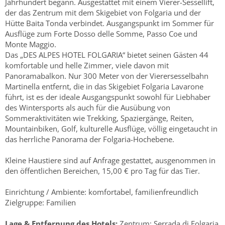
Jahrhundert begann. Ausgestattet mit einem Vierer-Sessellift,
der das Zentrum mit dem Skigebiet von Folgaria und der
Hütte Baita Tonda verbindet. Ausgangspunkt im Sommer für
Ausflüge zum Forte Dosso delle Somme, Passo Coe und
Monte Maggio.
Das „DES ALPES HOTEL FOLGARIA“ bietet seinen Gästen 44
komfortable und helle Zimmer, viele davon mit
Panoramabalkon. Nur 300 Meter von der Vierersesselbahn
Martinella entfernt, die in das Skigebiet Folgaria Lavarone
führt, ist es der ideale Ausgangspunkt sowohl für Liebhaber
des Wintersports als auch für die Ausübung von
Sommeraktivitäten wie Trekking, Spaziergänge, Reiten,
Mountainbiken, Golf, kulturelle Ausflüge, völlig eingetaucht in
das herrliche Panorama der Folgaria-Hochebene.
Kleine Haustiere sind auf Anfrage gestattet, ausgenommen in
den öffentlichen Bereichen, 15,00 € pro Tag für das Tier.
Einrichtung / Ambiente: komfortabel, familienfreundlich
Zielgruppe: Familien
Lage & Entfernung des Hotels:
Zentrum: Serrada di Folgaria