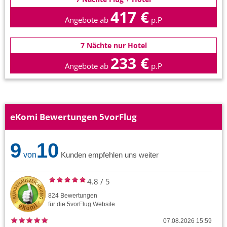
417 €
Angebote ab
p.P
7 Nächte nur Hotel
233 €
Angebote ab
p.P
eKomi Bewertungen 5vorFlug
9
10
von
Kunden empfehlen uns weiter
4.8
/
5
824
Bewertungen
für die
5vorFlug
Website
07.08.2026 15:59