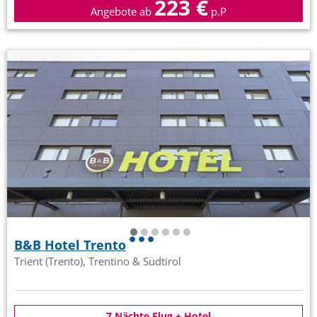
223 €
Angebote ab
p.P
B&B Hotel Trento
Trient (Trento), Trentino & Südtirol
7 Nächte Flug + Hotel