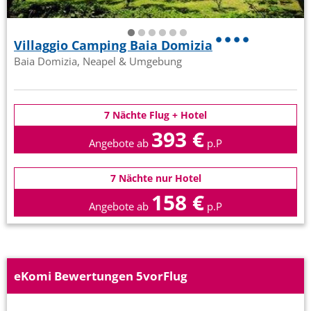
Villaggio Camping Baia Domizia
Baia Domizia, Neapel & Umgebung
7 Nächte Flug + Hotel
393 €
Angebote ab
p.P
7 Nächte nur Hotel
158 €
Angebote ab
p.P
eKomi Bewertungen 5vorFlug