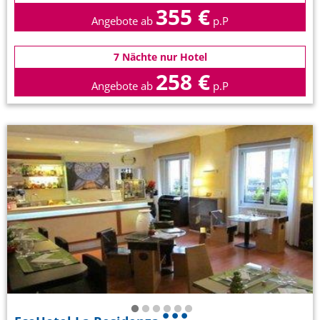
355 €
Angebote ab
p.P
7 Nächte nur Hotel
258 €
Angebote ab
p.P