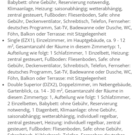
Babybett: ohne Gebühr, Reservierung notwendig,
Klimaanlage, Heizung: saisonabhängig; wetterabhängig,
zentral gesteuert, Fußboden: Fliesenboden, Safe: ohne
Gebühr, Deckenventilator, Schreibtisch, Telefon, Fernseher:
deutsches Programm, Sat-TV, Badewanne oder Dusche, WC,
Föhn, Balkon oder Terrasse: mit Sitzgelegenheit
Single (EZX1), Einzelzimmer, im Hauptgebäude, ca. 9 - 12
m², Gesamtanzahl der Räume in diesem Zimmertyp: 1,
Aufteilung wie folgt: 1 Schlafzimmer, 1 Einzelbett, Heizung:
zentral gesteuert, Fußboden: Fliesenboden, Safe: ohne
Gebühr, Deckenventilator, Schreibtisch, Telefon, Fernseher:
deutsches Programm, Sat-TV, Badewanne oder Dusche, WC,
Föhn, Balkon oder Terrasse: mit Sitzgelegenheit
Double Superior (DZX2), Doppelzimmer, im Nebengebäude,
Gartenblick, ca. 14 - 30 m², Gesamtanzahl der Räume in
diesem Zimmertyp: 1, Aufteilung wie folgt: 1 Schlafzimmer,
2 Einzelbetten, Babybett: ohne Gebühr, Reservierung
notwendig, 1 Etagenbett, Klimaanlage: ohne Gebühr,
saisonabhängig; wetterabhängig, individuell regelbar,
zentral gesteuert, Heizung: individuell regelbar, zentral
gesteuert, Fußboden: Fliesenboden, Safe: ohne Gebühr,
Schreibtisch, Kühlschrank, Telefon, Fernseher: deutsches