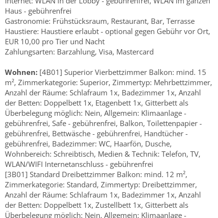
Internet: WLAN in der Lobby - gebührenfrei, WLAN im ganzen
Haus - gebührenfrei
Gastronomie: Frühstücksraum, Restaurant, Bar, Terrasse
Haustiere: Haustiere erlaubt - optional gegen Gebühr vor Ort,
EUR 10,00 pro Tier und Nacht
Zahlungsarten: Barzahlung, Visa, Mastercard
Wohnen:
[4B01] Superior Vierbettzimmer Balkon: mind. 15
m², Zimmerkategorie: Superior, Zimmertyp: Mehrbettzimmer,
Anzahl der Räume: Schlafraum 1x, Badezimmer 1x, Anzahl
der Betten: Doppelbett 1x, Etagenbett 1x, Gitterbett als
Überbelegung möglich: Nein, Allgemein: Klimaanlage -
gebührenfrei, Safe - gebührenfrei, Balkon, Toilettenpapier -
gebührenfrei, Bettwäsche - gebührenfrei, Handtücher -
gebührenfrei, Badezimmer: WC, Haarfön, Dusche,
Wohnbereich: Schreibtisch, Medien & Technik: Telefon, TV,
WLAN/WIFI Internetanschluss - gebührenfrei
[3B01] Standard Dreibettzimmer Balkon: mind. 12 m²,
Zimmerkategorie: Standard, Zimmertyp: Dreibettzimmer,
Anzahl der Räume: Schlafraum 1x, Badezimmer 1x, Anzahl
der Betten: Doppelbett 1x, Zustellbett 1x, Gitterbett als
Überbelegung möglich: Nein, Allgemein: Klimaanlage -