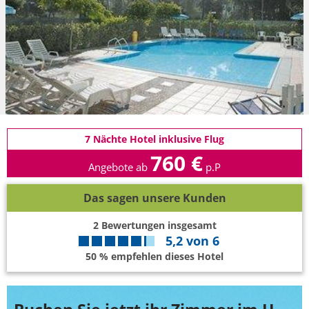
7 Nächte Hotel inklusive Flug
760 €
Angebote ab
p.P
Das sagen unsere Kunden
2
Bewertungen insgesamt
5,2
von
6
50 % empfehlen dieses Hotel