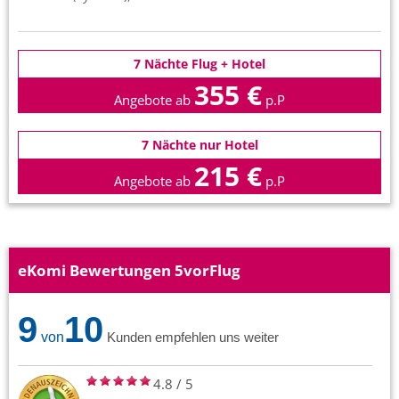
7 Nächte Flug + Hotel
355 €
Angebote ab
p.P
7 Nächte nur Hotel
215 €
Angebote ab
p.P
eKomi Bewertungen 5vorFlug
9
10
von
Kunden empfehlen uns weiter
4.8
/
5