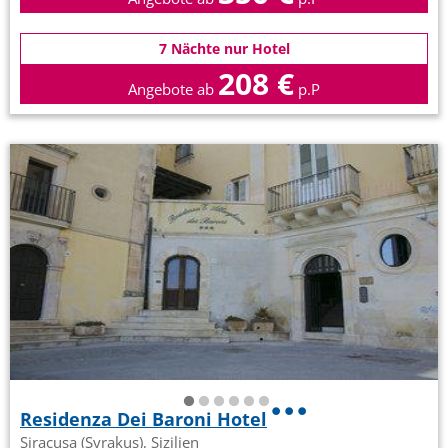
7 Nächte nur Hotel
208 €
Angebote ab
p.P
Residenza Dei Baroni Hotel
Siracusa (Syrakus), Sizilien