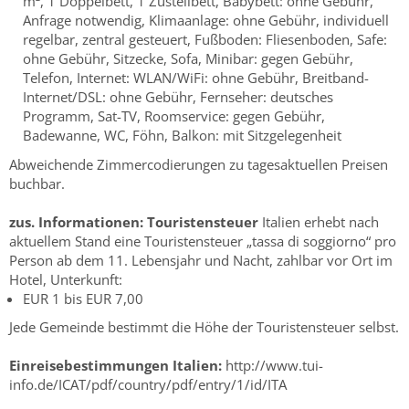
m², 1 Doppelbett, 1 Zustellbett, Babybett: ohne Gebühr,
Anfrage notwendig, Klimaanlage: ohne Gebühr, individuell
regelbar, zentral gesteuert, Fußboden: Fliesenboden, Safe:
ohne Gebühr, Sitzecke, Sofa, Minibar: gegen Gebühr,
Telefon, Internet: WLAN/WiFi: ohne Gebühr, Breitband-
Internet/DSL: ohne Gebühr, Fernseher: deutsches
Programm, Sat-TV, Roomservice: gegen Gebühr,
Badewanne, WC, Föhn, Balkon: mit Sitzgelegenheit
Abweichende Zimmercodierungen zu tagesaktuellen Preisen
buchbar.
zus. Informationen:
Touristensteuer
Italien erhebt nach
aktuellem Stand eine Touristensteuer „tassa di soggiorno“ pro
Person ab dem 11. Lebensjahr und Nacht, zahlbar vor Ort im
Hotel, Unterkunft:
EUR 1 bis EUR 7,00
Jede Gemeinde bestimmt die Höhe der Touristensteuer selbst.
Einreisebestimmungen Italien:
http://www.tui-
info.de/ICAT/pdf/country/pdf/entry/1/id/ITA