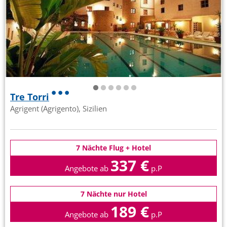
Tre Torri
Agrigent (Agrigento), Sizilien
7 Nächte Flug + Hotel
337 €
Angebote ab
p.P
7 Nächte nur Hotel
189 €
Angebote ab
p.P