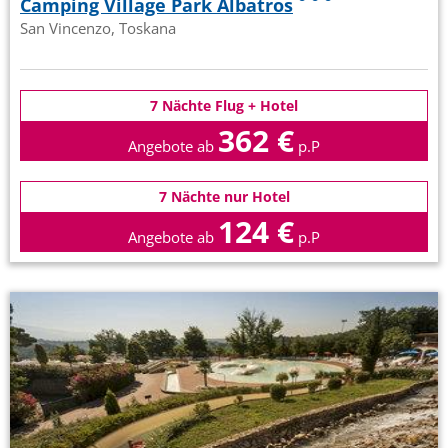
Camping Village Park Albatros
San Vincenzo, Toskana
7 Nächte Flug + Hotel
362 €
Angebote ab
p.P
7 Nächte nur Hotel
124 €
Angebote ab
p.P