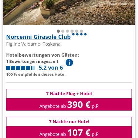
Norcenni Girasole Club
Figline Valdarno, Toskana
Hotelbewertungen von Gästen:
1 Bewertungen insgesamt
5,2 von 6
100 % empfehlen dieses Hotel
7 Nächte Flug + Hotel
390 €
Angebote ab
p.P
7 Nächte nur Hotel
107 €
Angebote ab
p.P