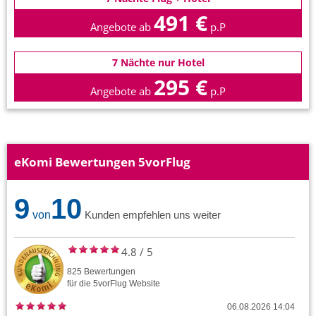
491 €
Angebote ab
p.P
7 Nächte nur Hotel
295 €
Angebote ab
p.P
eKomi Bewertungen 5vorFlug
9
10
von
Kunden empfehlen uns weiter
4.8
/
5
825
Bewertungen
für die
5vorFlug
Website
06.08.2026 14:04