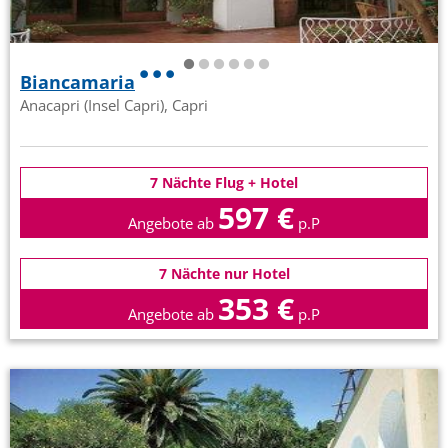
Biancamaria
Anacapri (Insel Capri), Capri
7 Nächte Flug + Hotel
597 €
Angebote ab
p.P
7 Nächte nur Hotel
353 €
Angebote ab
p.P