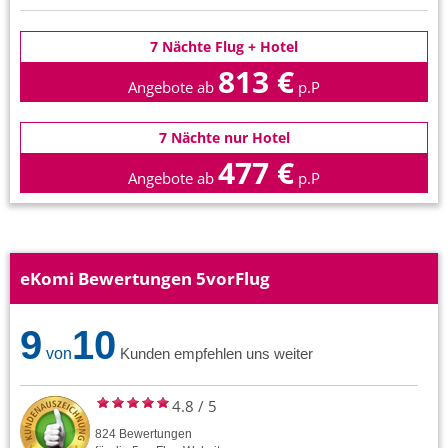
7 Nächte Flug + Hotel
813 €
Angebote ab
p.P
7 Nächte nur Hotel
477 €
Angebote ab
p.P
eKomi Bewertungen 5vorFlug
9
10
von
Kunden empfehlen uns weiter
4.8
/
5
824
Bewertungen