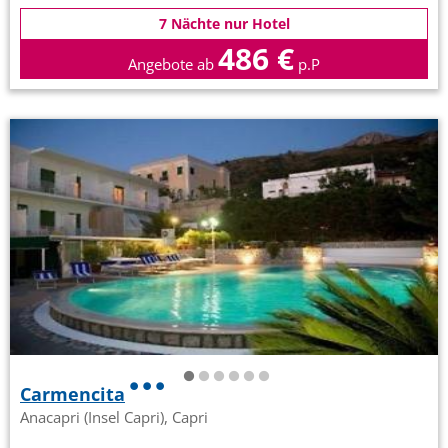
7 Nächte nur Hotel
486 €
Angebote ab
p.P
Carmencita
Anacapri (Insel Capri), Capri