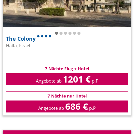
The Colony
Haifa, Israel
7 Nächte Flug + Hotel
1201 €
Angebote ab
p.P
7 Nächte nur Hotel
686 €
Angebote ab
p.P