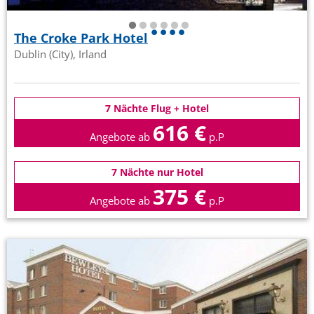
The Croke Park Hotel
Dublin (City), Irland
7 Nächte Flug + Hotel
616 €
Angebote ab
p.P
7 Nächte nur Hotel
375 €
Angebote ab
p.P