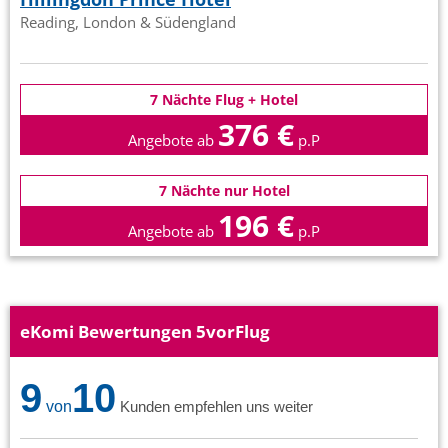
Reading, London & Südengland
7 Nächte Flug + Hotel
376 €
Angebote ab
p.P
7 Nächte nur Hotel
196 €
Angebote ab
p.P
eKomi Bewertungen 5vorFlug
9
10
von
Kunden empfehlen uns weiter