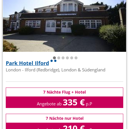
Park Hotel Ilford
London - Ilford (Redbridge), London & Südengland
7 Nächte Flug + Hotel
335 €
Angebote ab
p.P
7 Nächte nur Hotel
210 €