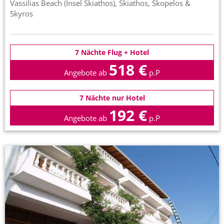
Vassilias Beach (Insel Skiathos), Skiathos, Skopelos &
Skyros
7 Nächte Flug + Hotel
518 €
Angebote ab
p.P
7 Nächte nur Hotel
192 €
Angebote ab
p.P