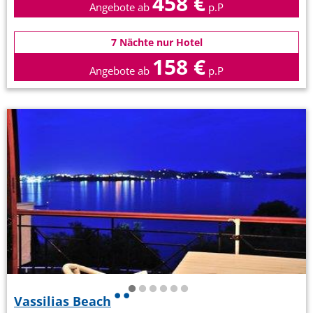
458 €
Angebote ab
p.P
7 Nächte nur Hotel
158 €
Angebote ab
p.P
Vassilias Beach