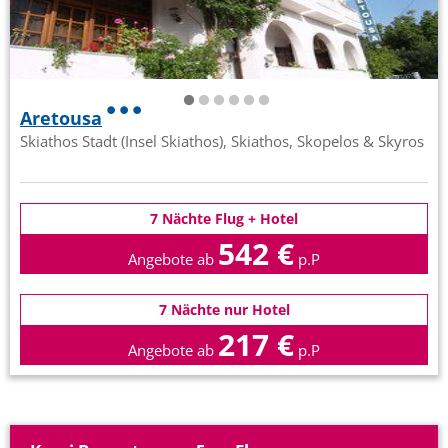
Aretousa
Skiathos Stadt (Insel Skiathos), Skiathos, Skopelos & Skyros
7 Nächte Flug + Hotel
542 €
Angebote ab
p.P
7 Nächte nur Hotel
217 €
Angebote ab
p.P