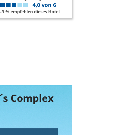
4,0
von
6
3.3 % empfehlen dieses Hotel
y´s Complex