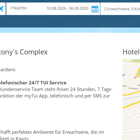
Zeitraum
Reiseteilnehmer
7 Nächte
10.08.2026 - 06.09.2026
und
Dauer
tony´s Complex
Hotel
Gardens
elefonischer 24/7 TUI Service
Kundenservice Team steht Ihnen 24 Stunden, 7 Tage
funktion der myTui App, telefonisch und per SMS zur
chafft perfektes Ambiente für Erwachsene, die im
liegt in Kavos.