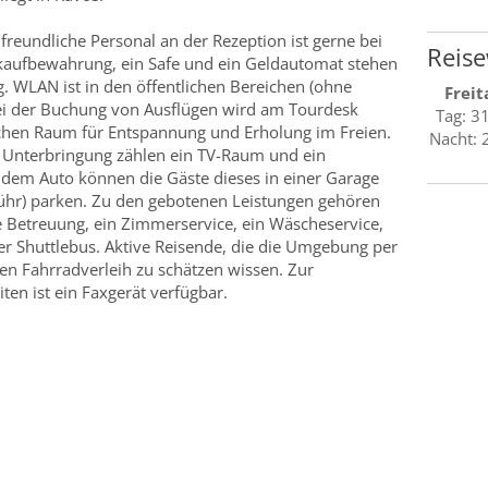
freundliche Personal an der Rezeption ist gerne bei
Reise
äckaufbewahrung, ein Safe und ein Geldautomat stehen
g. WLAN ist in den öffentlichen Bereichen (ohne
Freit
bei der Buchung von Ausflügen wird am Tourdesk
Tag: 3
lichen Raum für Entspannung und Erholung im Freien.
Nacht: 
r Unterbringung zählen ein TV-Raum und ein
t dem Auto können die Gäste dieses in einer Garage
ühr) parken. Zu den gebotenen Leistungen gehören
 Betreuung, ein Zimmerservice, ein Wäscheservice,
r Shuttlebus. Aktive Reisende, die die Umgebung per
n Fahrradverleih zu schätzen wissen. Zur
ten ist ein Faxgerät verfügbar.