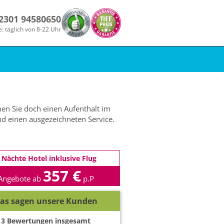
 2301 94580650
e: täglich von 8-22 Uhr
en Sie doch einen Aufenthalt im
d einen ausgezeichneten Service.
 Nächte Hotel inklusive Flug
357 €
Angebote ab
p.P
as sagen unsere Kunden
3
Bewertungen insgesamt