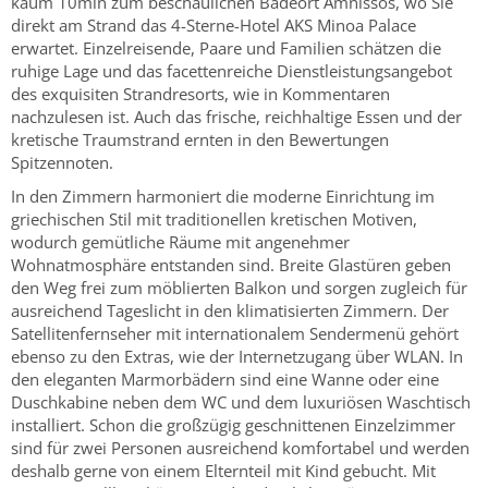
kaum 10min zum beschaulichen Badeort Amnissos, wo Sie
direkt am Strand das 4-Sterne-Hotel AKS Minoa Palace
erwartet. Einzelreisende, Paare und Familien schätzen die
ruhige Lage und das facettenreiche Dienstleistungsangebot
des exquisiten Strandresorts, wie in Kommentaren
nachzulesen ist. Auch das frische, reichhaltige Essen und der
kretische Traumstrand ernten in den Bewertungen
Spitzennoten.
In den Zimmern harmoniert die moderne Einrichtung im
griechischen Stil mit traditionellen kretischen Motiven,
wodurch gemütliche Räume mit angenehmer
Wohnatmosphäre entstanden sind. Breite Glastüren geben
den Weg frei zum möblierten Balkon und sorgen zugleich für
ausreichend Tageslicht in den klimatisierten Zimmern. Der
Satellitenfernseher mit internationalem Sendermenü gehört
ebenso zu den Extras, wie der Internetzugang über WLAN. In
den eleganten Marmorbädern sind eine Wanne oder eine
Duschkabine neben dem WC und dem luxuriösen Waschtisch
installiert. Schon die großzügig geschnittenen Einzelzimmer
sind für zwei Personen ausreichend komfortabel und werden
deshalb gerne von einem Elternteil mit Kind gebucht. Mit