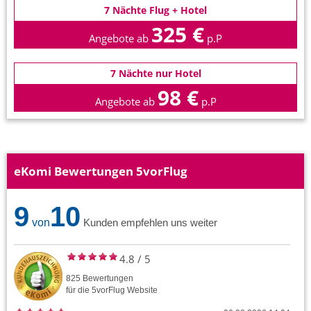
7 Nächte Flug + Hotel
325 €
Angebote ab
p.P
7 Nächte nur Hotel
98 €
Angebote ab
p.P
eKomi Bewertungen 5vorFlug
9
10
von
Kunden empfehlen uns weiter
4.8
/
5
825
Bewertungen
für die
5vorFlug
Website