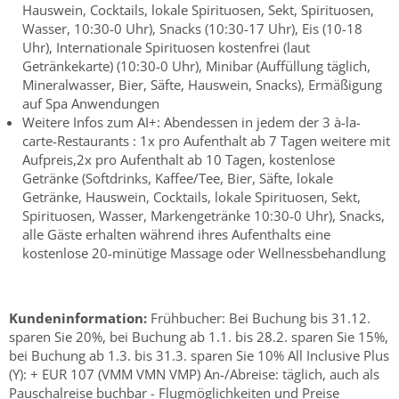
Hauswein, Cocktails, lokale Spirituosen, Sekt, Spirituosen,
Wasser, 10:30-0 Uhr), Snacks (10:30-17 Uhr), Eis (10-18
Uhr), Internationale Spirituosen kostenfrei (laut
Getränkekarte) (10:30-0 Uhr), Minibar (Auffüllung täglich,
Mineralwasser, Bier, Säfte, Hauswein, Snacks), Ermäßigung
auf Spa Anwendungen
Weitere Infos zum AI+: Abendessen in jedem der 3 à-la-
carte-Restaurants : 1x pro Aufenthalt ab 7 Tagen weitere mit
Aufpreis,2x pro Aufenthalt ab 10 Tagen, kostenlose
Getränke (Softdrinks, Kaffee/Tee, Bier, Säfte, lokale
Getränke, Hauswein, Cocktails, lokale Spirituosen, Sekt,
Spirituosen, Wasser, Markengetränke 10:30-0 Uhr), Snacks,
alle Gäste erhalten während ihres Aufenthalts eine
kostenlose 20-minütige Massage oder Wellnessbehandlung
Kundeninformation:
Frühbucher: Bei Buchung bis 31.12.
sparen Sie 20%, bei Buchung ab 1.1. bis 28.2. sparen Sie 15%,
bei Buchung ab 1.3. bis 31.3. sparen Sie 10% All Inclusive Plus
(Y): + EUR 107 (VMM VMN VMP) An-/Abreise: täglich, auch als
Pauschalreise buchbar - Flugmöglichkeiten und Preise