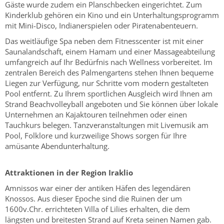
Gäste wurde zudem ein Planschbecken eingerichtet. Zum
Kinderklub gehören ein Kino und ein Unterhaltungsprogramm
mit Mini-Disco, Indianerspielen oder Piratenabenteuern.
Das weitläufige Spa neben dem Fitnesscenter ist mit einer
Saunalandschaft, einem Hamam und einer Massageabteilung
umfangreich auf Ihr Bedürfnis nach Wellness vorbereitet. Im
zentralen Bereich des Palmengartens stehen Ihnen bequeme
Liegen zur Verfügung, nur Schritte vom modern gestalteten
Pool entfernt. Zu Ihrem sportlichen Ausgleich wird Ihnen am
Strand Beachvolleyball angeboten und Sie können über lokale
Unternehmen an Kajaktouren teilnehmen oder einen
Tauchkurs belegen. Tanzveranstaltungen mit Livemusik am
Pool, Folklore und kurzweilige Shows sorgen für Ihre
amüsante Abendunterhaltung.
Attraktionen in der Region Iraklio
Amnissos war einer der antiken Häfen des legendären
Knossos. Aus dieser Epoche sind die Ruinen der um
1600v.Chr. errichteten Villa of Lilies erhalten, die dem
längsten und breitesten Strand auf Kreta seinen Namen gab.