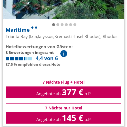
Maritime
Trianta Bay (Ixia,Ialyssos,Kremasti -Insel Rhodos), Rhodos
Hotelbewertungen von Gästen:
8 Bewertungen insgesamt
4,4 von 6
87.5 % empfehlen dieses Hotel
7 Nächte Flug + Hotel
377 €
Angebote ab
p.P
7 Nächte nur Hotel
145 €
Angebote ab
p.P